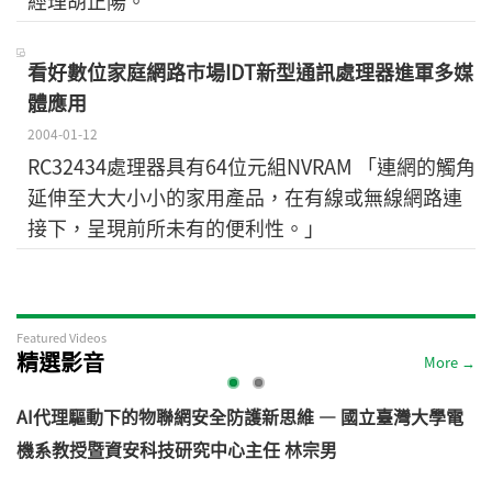
經理胡正陽。
看好數位家庭網路市場IDT新型通訊處理器進軍多媒
體應用
2004-01-12
RC32434處理器具有64位元組NVRAM 「連網的觸角
延伸至大大小小的家用產品，在有線或無線網路連
接下，呈現前所未有的便利性。」
Featured Videos
精選影音
More →
AI代理驅動下的物聯網安全防護新思維 — 國立臺灣大學電
機系教授暨資安科技研究中心主任 林宗男
道