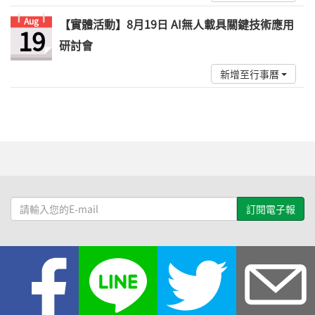
Aug
【實體活動】8月19日 AI無人載具關鍵技術應用
19
研討會
新增至行事曆
請
輸
入
您
的
E-
mail