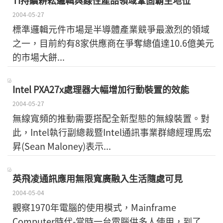
TI持續耕耘邏輯與線性產品領域鞏固霸主地位
2004-05-27
標準邏輯元件市場是半導體產業競爭最激烈的領域
之一，目前約有8家供應商在爭奪總值達10.6億美元
的市場大餅...
Intel PXA27x處理器大幅增加行動裝置的效能
2004-05-27
無線寬頻的推動需要搭配全新型態的無線裝置。對
此，Intel執行副總裁暨Intel通訊事業群總經理馬宏
昇(Sean Maloney)表示...
英飛凌通訊應用無限寬廣融入生活隨處可見
2004-05-04
觀察1970年電腦的使用模式，Mainframe
Computer時代-當時一台電腦供多人使用，到了