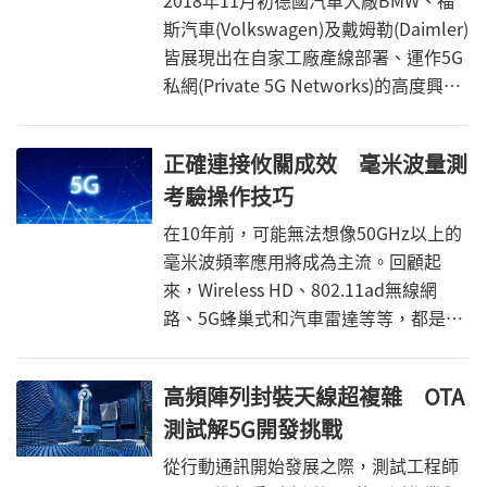
2018年11月初德國汽車大廠BMW、福
and-verification Methodology)採用晶
斯汽車(Volkswagen)及戴姆勒(Daimler)
片封裝系統(Chip-package-system,
皆展現出在自家工廠產線部署、運作5G
CPS)模型和模擬軟體，以時效性和精確
私網(Private 5G Networks)的高度興
度滿足持續進化的市場。
趣，主要是為了在2021年之前開始進行
自動駕駛汽車的製造做準備。如工廠中
正確連接攸關成效 毫米波量測
的自動駕駛堆高機(Self-driving
考驗操作技巧
Forklifts)將是實現工廠智慧化機器人的
一環，且一旦自動駕駛汽車製造完成，
在10年前，可能無法想像50GHz以上的
即可啟動自駕模式，自行從產線上移動
毫米波頻率應用將成為主流。回顧起
至倉儲端。
來，Wireless HD、802.11ad無線網
路、5G蜂巢式和汽車雷達等等，都是拜
半導體技術突飛猛進所推動的重要趨
勢。那麼，有哪些產業趨勢驅策了毫米
高頻陣列封裝天線超複雜 OTA
波頻率的發展？其中一項驅動因素，就
測試解5G開發挑戰
是低頻率頻譜的高成本。而較高頻率下
的寬廣連續頻譜，則具有成本適中的經
從行動通訊開始發展之際，測試工程師