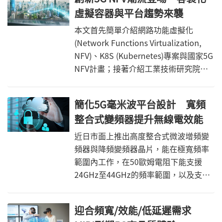
虛擬容器與平台趨勢來襲
本文首先簡單介紹網路功能虛擬化
(Network Functions Virtualization,
NFV)、K8S (Kubernetes)專案與國家5G
NFV計畫；接著介紹工業技術研究院所
建立的網路功能虛擬化效能實驗室、相
關測試技術與測試案例，藉由多年深耕
簡化5G毫米波平台設計 寬頻
網路功能虛擬化的經驗，該實驗室能為
整合式變頻器提升無線電效能
客製化客戶所需環境，以釐清效能瓶頸
並產出效能報告。另外，儘管
近日市面上推出高度整合式微波增頻變
Kubernetes已是為目前主流的虛擬化容
頻器與降頻變頻器晶片，能在極寬頻率
器技術，但現有Kubernetes仍略顯不
範圍內工作，在50歐姆電阻下能支援
足，工研院團隊亦整合其他專案並加強
24GHz至44GHz的頻率範圍，以及支援
了效能監控、虛擬化管理與網路方面的
超過1GHz的瞬間頻寬，並透過各項效能
性能，本文在最後也給予簡短的結論。
屬性來簡化小型5G毫米波(mmWave)平
迎合頻寬/效能/低延遲需求
台的設計與實作。這類平台除了能在後