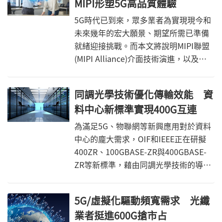
MIPI形塑5G高品質體驗
傳(Backhaul)與前傳(Fronthaul)網路中
用來轉換常見的28GHz與39GHz頻段，
5G時代已到來，眾多業者為實現現今和
還能用在許多其他超寬頻寬發送器與接
未來幾年的宏大願景、期望所需已準備
收器應用上。
就緒迎接挑戰。而本文將說明MIPI聯盟
(MIPI Alliance)介面技術演進，以及其
如何滿足下世代的應用需求。多年來，
這些行動規範經過協調、跨產業和跨公
同調光學技術優化傳輸效能 資
司的合作，得以發展、調整，並強化達
料中心新標準實現400G互連
到成熟的境界。如果當今世界任何地方
的行動裝置都擁有3G或4G無線電，無論
為滿足5G、物聯網等新興應用對於資料
是智慧型手機、平板電腦、聯網汽車、
中心的龐大需求，OIF和IEEE正在研擬
擴增或虛擬實境(AR/VR)耳機、物聯網
400ZR、100GBASE-ZR與400GBASE-
(IoT)系統等，這些裝置幾乎已依賴於
ZR等新標準，藉由同調光學技術的導入
MIPI聯盟的一個或多個規範。經過多年
降低資料中心功耗，同時提升部署靈活
的3G和4G的創新，這種大規模採用和真
性，以實現400G互連。
5G/虛擬化驅動頻寬需求 光纖
實世界的記錄清楚地將MIPI規範定位為
現今5G實際的行動標準並向前發展。
業者挺進600G搶市占