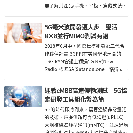
要了解其產品(手機、平板、穿戴式裝置
等)在5G毫米波(mmWave)空中下載
(Over The Air, OTA)的射頻(Radio
5G毫米波開發邁大步 靈活
Frequency, RF)測試方法有哪幾種方式
8×8並行MIMO測試有譜
已經被國際標準組織(3GPP：the 3rd
Generation Partnership
2018年6月中，國際標準組織第三代合
Project/CTIA：Cellular
作夥伴計畫(3GPP)在美國聖地牙哥的
Telecommunications and Internet
TSG RAN會議上通過5G NR(New
Association)允許接受使用，並且讓研發
Radio)標準SA(Satandalone，稱獨立組
工程師清楚的知道在驗證其產品時需要
網或獨立5G)，意味著第一個完整的5G
測試的項目有哪些。
標準正式出爐，能真正開始實踐5G的技
迎戰eMBB高速傳輸測試 5G協
術優勢，提供更多創新的發展機會。
定研發工具組化繁為簡
5G的時代即將到來，需要透過非常靈活
的技術，來提供超可靠低延遲(uRLLC)、
大規模機器類型通訊(mMTC)，並透過增
強型行動寬頻(eMBB)大幅提升資料速