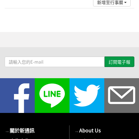
新增至行事曆
請
輸
入
您
的
E-
mail
→
關於新通訊
→
About Us