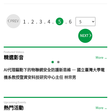
後續將在一年半的時間內強化5G標準
heterodyning)程序打開應用大門。因
R16版本，預計於2019年12月完成，這
此，嚴格來說，實際上頻寬資源仍然是
將是滿足國際電信聯盟(ITU)IMT-2020全
有限的。
部指標要求的完整5G標準。
1
2
3
4
5
6
Featured Videos
精選影音
More →
學電
從汽車資安軌跡看見機器人未來: 機器人資安風險與防禦之
道 — VicOne
Upcoming Events
熱門活動
More →