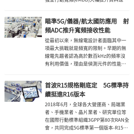
率。當行動通訊業者快速完成5G部署計
畫時，晶片組和裝置製造商也必須加快
瞄準5G/儀器/航太國防應用 射
其開發工作，包括確認如何測試5G資料
頻ADC推升寬頻接收性能
傳輸速率，才是最有效的方法。本文將
透過應用案例點出業者所面臨的技術問
從最初以來，無線電設計者面臨其中一
題，並提出相關的量測方案，協助解決
項最大挑戰就是頻寬的限制。早期的無
其挑戰。
線電先趨者認為高於數百kHz的頻率沒
有利用價值，理由是偵測元件的性能無
法感測到如此高的頻率。包括Branly、
Fessenden、Marconi在內的先鋒努力
首波R15規格剛底定 5G標準持
解決這個難題，最後是由Armstrong與
續挺進R16版本
Levy設計出完善的外差法
(Heterodyning)，打開了頻譜中更高頻
2018年6月，全球各大營運商、局端業
率的應用大門，因為把這些高頻率降轉
者、手機業者、晶片業者、研究單位等
(Downconverting)至較低的頻率，偵測
在國際行動標準組織3GPP第80次RAN全
元件就能運用當時的技術成功感測。而
會，共同完成5G標準第一個版本-R15。
更高的頻率則是運用超外差(Super-