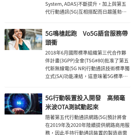
System, ADAS)不斷提升，加上與第五
代行動通訊(5G)互相搭配而日趨蓬勃發
展。自駕車依照SAE J3016對自駕車的
分類由Level 0至Level 5，目前各廠家的
5G鳴槍起跑 Vo5G語音服務帶
自駕等級約在Level 2及Level 3，預計在
頭衝
2025年之前，將會出現無論在任何路
況、任何環境均可達Level 5的自駕車行
2018年6月國際標準組織第三代合作夥
駛於路面。
伴計畫(3GPP)全會(TSG#80)批准了第五
代新無線電(5G NR)行動通訊技術標準獨
立式(SA)功能凍結，這意味著5G標準按
時完成，5G網路商用進程隨之開啟。
5G行動裝置投入開發 高頻毫
米波OTA測試動起來
隨著第五代行動通訊網路(5G)預計將會
在2019年及2020年陸續提供網路商用服
務，因此手持行動通訊裝置的製造商需