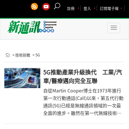
註冊
登入
訂閱電子報
Toggle
naviga
> 技術前瞻
> 5G
5G推動產業升級換代 工業/汽
車/醫療邁向完全互聯
自從Martin Cooper博士在1973年進行
第一次行動通話(Call)以來，第五代行動
通訊(5G)已經是無線通訊領域的一次最
全面的進步。雖然在第一代無線技術以
後取得了一系列巨大進步，但與5G的複
雜性相比，顯得黯然失色。5G不僅將資