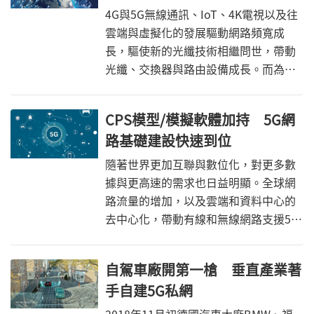
4G與5G無線通訊、IoT、4K電視以及往
雲端與虛擬化的發展驅動網路頻寬成
長，驅使新的光纖技術相繼問世，帶動
光纖、交換器與路由設備成長。而為擴
大規模，近幾年光纖產業也掀起了併購
風潮，市場局勢值得持續關注。
CPS模型/模擬軟體加持 5G網
路基礎建設快速到位
隨著世界更加互聯與數位化，對更多數
據與更高速的需求也日益明顯。全球網
路流量的增加，以及雲端和資料中心的
去中心化，帶動有線和無線網路支援5G
基礎建設的趨勢。5G技術可望催生千倍
流量、十倍快的速度和十倍流量增長，
自駕車廠開第一槍 垂直產業著
這些高度複雜的系統挑戰了矽晶片和製
手自建5G私網
造技術的極限。現已有晶片商，如
eSilicon的設計和驗證方法(Design-