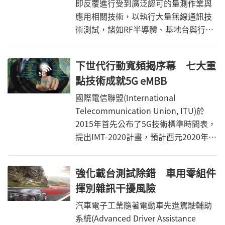
濟優勢。另外，將現有流量轉移到更高
即反覆進行受到廣泛認可的量測作業與
頻率以盡可能釋放較低頻譜，是一種公
應用相關技術，以執行大量無線通訊技
共利益。
術測試，諸如RF半導體、基地台與行動
電話等，皆包含在內。但是有了5G技術
後，這類無線裝置中使用的技術將益發
下世代行動寬頻揭序幕 七大重
複雜，因此需要重新考量過去針對測試
點技術成就5G eMBB
前幾代裝置而進行高度最佳化的技術。
為了驗證5G技術的效能，需要使用
國際電信聯盟(International
OTA(Over the Air)方法來測試5G元件與
Telecommunication Union, ITU)於
裝置，而非透過目前所使用的接線式方
2015年首先公布了5G技術標準時間表，
法。工程界領導廠商也正積極使用全新
提出IMT-2020計畫，預計西元2020年之
的測試方式，以確保5G產品與解決方案
前完成5G完整規格。
在眾多產業與應用中能夠確實商業化。
強化載台測試除錯 車用零組件
揮別雜訊干擾風險
汽車電子工業隨著電動車先進駕駛輔助
系統(Advanced Driver Assistance