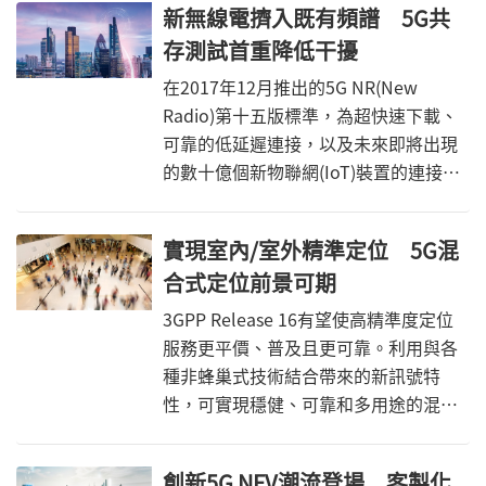
新無線電擠入既有頻譜 5G共
料速率從50Mbps提升到令人驚歎的
存測試首重降低干擾
1Gbps(比大多數住宅的寬頻快100倍以
上)，還可將往返延遲從數十毫秒縮短至
在2017年12月推出的5G NR(New
物理原理決定的極限。這種低延遲對於
Radio)第十五版標準，為超快速下載、
發掘各種未來應用的潛力至關重要，這
可靠的低延遲連接，以及未來即將出現
些應用包括下一代機器人和未來工廠、
的數十億個新物聯網(IoT)裝置的連接，
自動駕駛汽車通訊、先進駕駛輔助系統
奠定了基礎。透過可擴充的參數集、靈
(ADAS)、遠端手術、物聯網(IoT)、電競
活的波形和新的頻譜，5G NR提供一個
實現室內/室外精準定位 5G混
遊戲、虛擬實境(VR)和擴增實境(VR)以及
穩定的框架，以解決5G IMT-2020預想
其他時間關鍵型應用(圖1)。
合式定位前景可期
的各種不同使用案例，而頻譜是實現這
些目標的關鍵要素。近期指定的運作頻
3GPP Release 16有望使高精準度定位
段，可實現更高的傳輸速率和更大的容
服務更平價、普及且更可靠。利用與各
量。
種非蜂巢式技術結合帶來的新訊號特
性，可實現穩健、可靠和多用途的混合
式定位功能。
創新5G NFV潮流登場 客製化