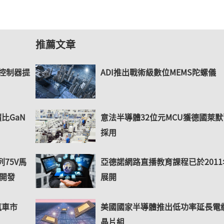
推薦文章
控制器提
ADI推出戰術級數位MEMS陀螺儀
比GaN
意法半導體32位元MCU獲德國萊默
採用
列75V馬
亞德諾網路直播教育課程已於2011
開發
展開
汽車市
美國國家半導體推出低功率延長電
晶片組