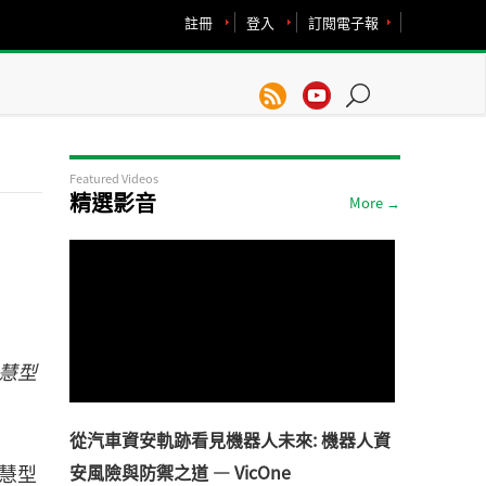
註冊
登入
訂閱電子報
Featured Videos
精選影音
More →
智慧型
從汽車資安軌跡看見機器人未來: 機器人資
智慧型
安風險與防禦之道 — VicOne