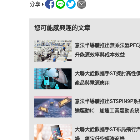
分享
您可能感興趣的文章
意法半導體推出無乘法器PFC
升能源效率與成本效益
大聯大詮鼎攜手ST探討高性價
產品與電源應用
意法半導體推出STSPIN9P系
達驅動IC 加速工業驅動系統
大聯大詮鼎攜手ST布局飛行
場 鎖定低空經濟商機