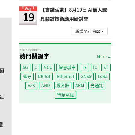
Aug
【實體活動】8月19日 AI無人載
19
具關鍵技術應用研討會
新增至行事曆
Hot Keywords
熱門關鍵字
More →
5G
C
MCU
智慧城市
TE
IC
ST
爾
藍牙
NB-IoT
Ethernet
GNSS
LoRa
V2X
AND
感測器
ARM
光通訊
智慧家庭
年
纜