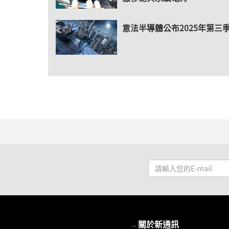
意法半導體公布2025年第三
請
輸
入
您
的
→
關於新通訊
E-