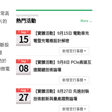
非常高
Upcoming Events
熱門活動
片的
More →
Sep
【實體活動】9月15日 電動車充
15
電暨充電樁設計解密
判斷投
新增至行事曆
開
功於
Sep
【實體活動】9月8日 PCIe高速互
08
的微電
連關鍵技術論壇
新增至行事曆
Aug
【實體活動】8月27日 先進封裝
27
技術創新與量產趨勢論壇
新增至行事曆