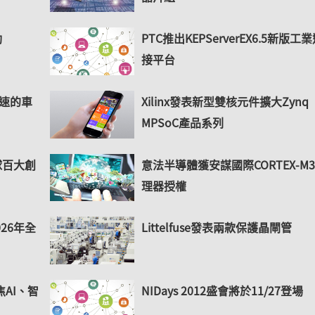
動
PTC推出KEPServerEX6.5新版工
接平台
加速的車
Xilinx發表新型雙核元件擴大Zynq
MPSoC產品系列
球百大創
意法半導體獲安謀國際CORTEX-M
理器授權
26年全
Littelfuse發表兩款保護晶閘管
聚焦AI、智
NIDays 2012盛會將於11/27登場