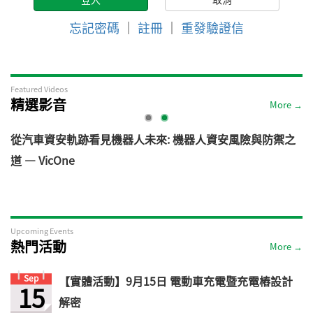
忘記密碼
｜
註冊
｜
重發驗證信
Featured Videos
精選影音
More →
電
從汽車資安軌跡看見機器人未來: 機器人資安風險與防禦之
道 — VicOne
Upcoming Events
熱門活動
More →
Sep
【實體活動】9月15日 電動車充電暨充電樁設計
15
解密