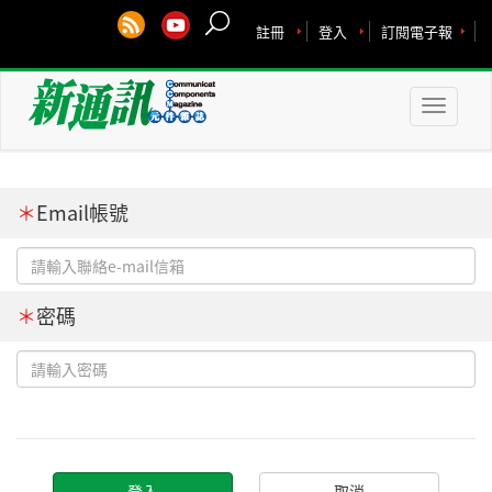
註冊
登入
訂閱電子報
Toggle
naviga
＊
Email帳號
＊
密碼