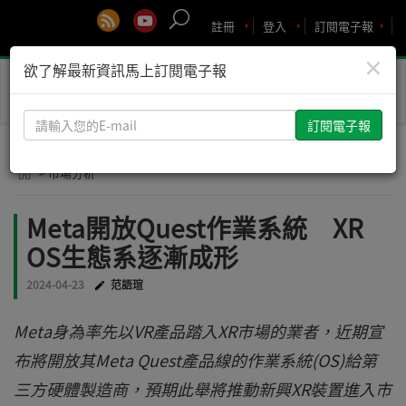
註冊
登入
訂閱電子報
×
欲了解最新資訊馬上訂閱電子報
Toggle
naviga
請
輸
入
> 市場分析
您
的
Meta開放Quest作業系統 XR
E-
OS生態系逐漸成形
mail
2024-04-23
范語瑄
Meta身為率先以VR產品踏入XR市場的業者，近期宣
布將開放其Meta Quest產品線的作業系統(OS)給第
三方硬體製造商，預期此舉將推動新興XR裝置進入市