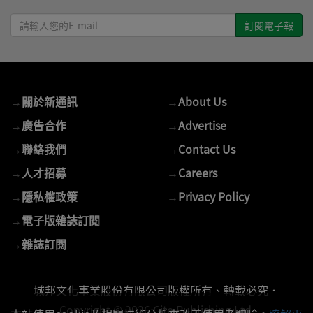
請
輸
入
您
的
→
關於新通訊
→
About Us
E-
mail
→
廣告合作
→
Advertise
→
聯絡我們
→
Contact Us
→
人才招募
→
Careers
→
隱私權政策
→
Privacy Policy
→
電子版雜誌訂閱
→
雜誌訂閱
城邦文化事業股份有限公司版權所有、轉載必究．
Copyright © 2026 Cite Publishing Ltd.