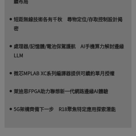
續布局
短距無線技術各有千秋 尋物定位/存取控制設計揭
密
處理器/記憶體/電池保駕護航 AI手機算力解封邊緣
LLM
微芯MPLAB XC系列編譯器提供可續約單月授權
萊迪思FPGA助力聯想新一代網路邊緣AI體驗
5G架構齊備下一步 R18聚焦特定應用探索潛能