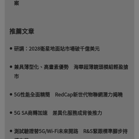
案
推薦文章
研調：2028衛星地面站市場破千億美元
兼具薄型化、高畫素優勢 海華超薄鏡頭模組輕盈搶
市
5G性能全面精簡 RedCap新世代物聯網潛力揭曉
5G SA商轉加速 差異化服務成背後推力
測試驗證替5G/Wi-Fi未來開路 R&S緊跟標準腳步持