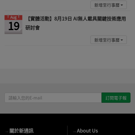
新增至行事曆
Aug
【實體活動】8月19日 AI無人載具關鍵技術應用
19
研討會
新增至行事曆
請
輸
入
您
的
→
關於新通訊
→
About Us
E-