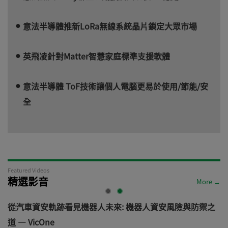
意法半導體推新LoRa無線系統晶片鎖定大眾市場
英飛凌針對Matter智慧家庭標準支援軟體
意法半導體 ToF技術讓個人電腦更易於使用/節能/安
全
Featured Videos
精選影音
More →
電
從汽車資安軌跡看見機器人未來: 機器人資安風險與防禦之
道 — VicOne