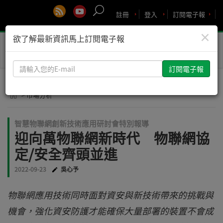
註冊
登入
訂閱電子報
×
欲了解最新資訊馬上訂閱電子報
Toggle
naviga
請
輸
入
> 市場分析
您
的
智慧物聯網創新技術應用研討會特別報導
E-
迎向萬物聯網新時代 物聯網協
mail
定/安全齊頭並進
2022-09-23
吳心予
物聯網應用技術同時面對資安與新技術帶來的挑戰與
機會，強化資安防護才能確保大量部署的裝置不會成