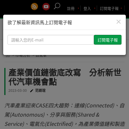
註冊
登入
訂閱電子報
×
欲了解最新資訊馬上訂閱電子報
Toggle
naviga
請
輸
入
> 市場分析
> 自駕車
您
的
產業價值鏈徹底改寫 分析新世
E-
代汽車機會點
mail
2023-03-30
范語瑄
汽車產業迎來CASE四大趨勢：連線(Connected)、自
駕(Autonomous)、分享與服務(Shared &
Service)、電氣化(Electrified)，為產業價值鏈和製造