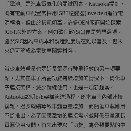
「電池」是汽車電氣化的關鍵因素，Kataoka提到，
既有電動車配置常採用IGBT逆變器(Inverter)進行電
源轉換，但由於損耗頗高，許多OEM廠商開始探索
IGBT以外的方案，例如碳化矽(SiC)便是熱門選項。
雖然SiC因為高成本和製造難度現在難以普及，但未
來仍可望成為電動車關鍵材料。
減少車體重量也是延長電源行駛里程數的另一項要
點，尤其在車子所需功能持續增加的情況下，簡化車
子連接架構、減少纜線使用，也是一項新趨勢。
Kataoka說明E/E架構演進過程，原本車子內部連接
複雜，過多線纜導致車體重量增加，而隨著車載應用
不斷推出，為了因應激增的連接需求並降低重量延長
電源使用時間，首先出現以「功能」為分類要點的中