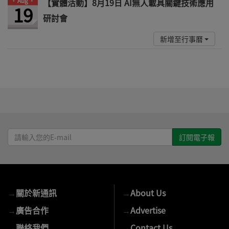
Aug
【實體活動】8月19日 AI無人載具關鍵技術應用
19
研討會
新增至行事曆
請
輸
入
您
的
→
關於新通訊
→
About Us
E-
mail
→
廣告合作
→
Advertise
→
聯絡我們
→
Contact Us