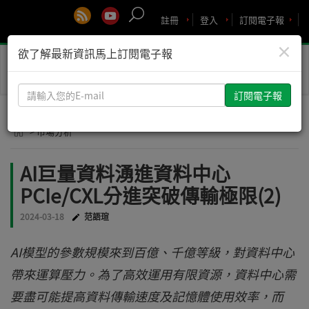
註冊
登入
訂閱電子報
×
欲了解最新資訊馬上訂閱電子報
Toggle
naviga
請
輸
入
> 市場分析
您
的
AI巨量資料湧進資料中心
E-
PCIe/CXL分進突破傳輸極限(2)
mail
2024-03-18
范語瑄
AI模型的參數規模來到百億、千億等級，對資料中心
帶來運算壓力。為了高效運用有限資源，資料中心需
要盡可能提高資料傳輸速度及記憶體使用效率，而