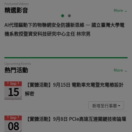
Featured Videos
精選影音
More →
AI代理驅動下的物聯網安全防護新思維 — 國立臺灣大學電
機系教授暨資安科技研究中心主任 林宗男
道
Upcoming Events
熱門活動
More →
Sep
【實體活動】9月15日 電動車充電暨充電樁設計
15
解密
新增至行事曆
Sep
【實體活動】9月8日 PCIe高速互連關鍵技術論壇
08