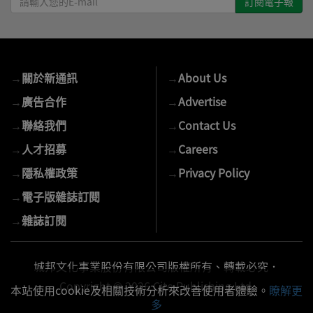
輸
入
您
的
→
關於新通訊
→
About Us
E-
mail
→
廣告合作
→
Advertise
→
聯絡我們
→
Contact Us
→
人才招募
→
Careers
→
隱私權政策
→
Privacy Policy
→
電子版雜誌訂閱
→
雜誌訂閱
城邦文化事業股份有限公司版權所有、轉載必究．
Copyright © 2026 Cite Publishing Ltd.
本站使用cookie及相關技術分析來改善使用者體驗。
瞭解更
多