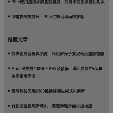
PCIe應用擴張考驗測試量能 艾飛思提出多樣化對策
AI需求飛快提升 PCIe生態治理面臨挑戰
推薦文章
提供更高容量與頻寬 巧用矽光子實現低延遲記憶體
Marvell推雙400GbE PHY收發器 滿足資料中心/雲
端高密度需求
聯發科技天璣8300推動終端生成式AI創新
行動裝置點燃新戰火 高速傳輸介面爭搶地盤