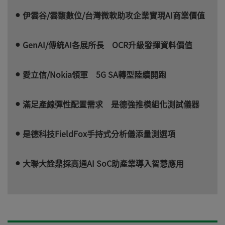
伊雲谷/雲馥數位/台灣微軟助攻企業實現AI商業價值
GenAI/傳統AI各展所長 OCR升級發揮資料價值
愛立信/Nokia領軍 5G SA轉型陸續開跑
滿足產線彈性配置需求 是德強推模組化測試儀器
是德科技FieldFox手持式分析儀添量測選項
大聯大詮鼎採高通AI SoC助產業導入智慧應用