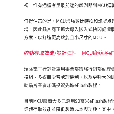
視，惟有通盤考量最前端的感測器到MCU運
值得注意的是，MCU增強類比轉換和訊號處
增，因此晶片商正擴大導入嵌入式快閃記憶體(e
方案，以打造更高效能且小尺寸的MCU。
較勁存取效能/設計彈性 MCU廠競逐eFl
瑞薩電子行銷暨車用事業部策略行銷部副理黎
模組、多媒體影音處理機制，以及更強大的即時
動晶片業者加碼投資先進eFlash製程。
目前MCU廠商大多已選用90奈米eFlash
憶體存取效能並降低製造成本與功耗。其中，瑞