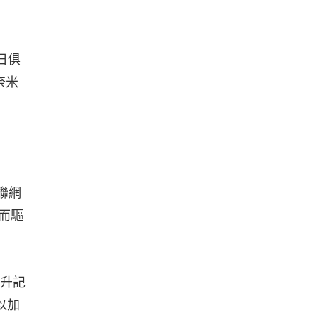
日俱
奈米
聯網
而驅
提升記
以加