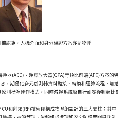
國棟認為，人機介面和身分驗證方案亦是物聯
(ADC)、運算放大器(OPA)等類比前端(AFE)方案的
oC)陣容，期優化多元感測器資料鏈接、轉換和運算流程，加
慧感測標準運作模式，同時減輕系統廠自行研發複雜類比
MCU和射頻(RF)技術係構成物聯網設計的三大支柱；其中
料橋接、電源管理、射頻訊號處理和安全防護等關鍵功能