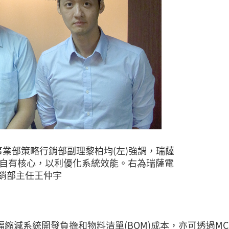
事業部策略行銷部副理黎柏均(左)強調，瑞薩
用自有核心，以利優化系統效能。右為瑞薩電
銷部主任王仲宇
縮減系統開發負擔和物料清單(BOM)成本，亦可透過MC