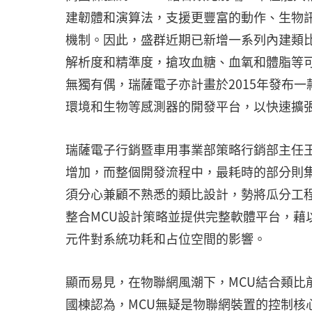
建韌體和演算法，支援更豐富的動作、生物
機制。因此，盛群近期已新增一系列內建類比
解析度和精準度，搶攻血糖、血氧和體脂等
無獨有偶，瑞薩電子亦計畫於2015年發布一
環境和生物等感測器的開發平台，以快速擴
瑞薩電子行銷暨車用事業部策略行銷部主任王
增加，而整個開發流程中，最耗時的部分則集
須分心兼顧不熟悉的類比設計，勢將瓜分工
整合MCU設計策略並提供完整軟體平台，藉
元件對系統功耗和占位空間的影響。
顯而易見，在物聯網風潮下，MCU結合類比
國棟認為，MCU無疑是物聯網裝置的控制核