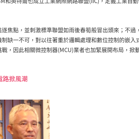
、IBM和英特爾也成立工業網際網路聯盟(IIC)，定義工業自
追逐焦點，並刺激標準聯盟如雨後春筍般冒出頭來；不過
機制缺一不可，對以往著重於邏輯處理和數位控制的嵌入
戰，因此相關微控制器(MCU)業者也加緊展開布局，掀
電路掀風潮