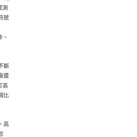
感測
訊號
作、
不斷
廠還
打高
類比
。高
忽