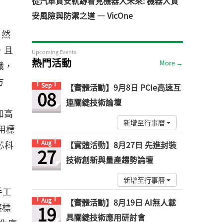
從汽車資安軌跡看見機器人未來: 機器人資
安風險與防禦之道 — VicOne
；然
，且
Upcoming Events
熱門活動
More →
識，
方
Sep
【實體活動】9月8日 PCIe高速互
08
連關鍵技術論壇
如高
新增至行事曆
通用標
芯科
Aug
【實體活動】8月27日 先進封裝
27
技術創新與量產趨勢論壇
新增至行事曆
手工
Aug
【實體活動】8月19日 AI無人載
接標
19
具關鍵技術應用研討會