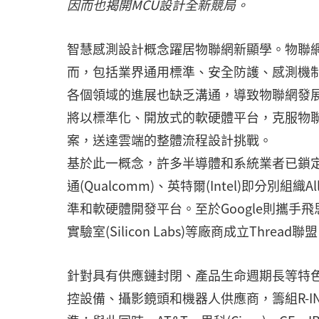
因而也揭開MCU設計全新競局。
智慧感測設計概念躍居物聯網新顯學。物聯網自
而，包括業界通用標準、安全防護、感測機
各個領域的進展也缺乏溝通，導致物聯網發
將以標準化、開放式的軟硬體平台，克服物
案，送達雲端的整體流程設計挑戰。
基於此一概念，許多半導體和系統業者已鎖
通(Qualcomm)、英特爾(Intel)即分別
準和軟硬體開發平台。至於Google則攜手飛思卡爾(
實驗室(Silicon Labs)等廠商成立Th
針對具有供應鏈封閉、產品生命週期長等特色的工業市
控設備、攝影鏡頭和機器人供應商，籌組R-I