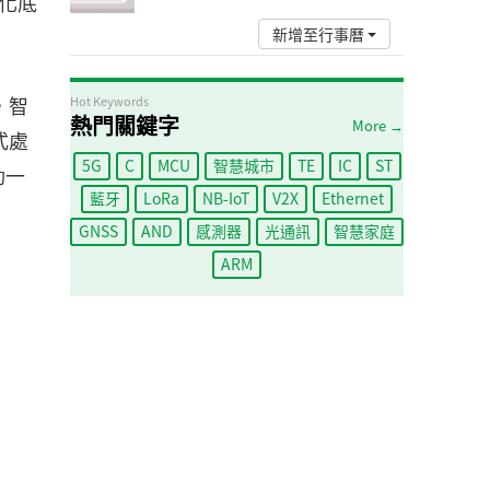
動化底
新增至行事曆
，智
Hot Keywords
熱門關鍵字
More →
式處
5G
C
MCU
智慧城市
TE
IC
ST
動一
藍牙
LoRa
NB-IoT
V2X
Ethernet
GNSS
AND
感測器
光通訊
智慧家庭
ARM