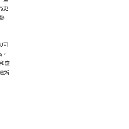
局更
熱
U可
高，
)和盛
蠟燭