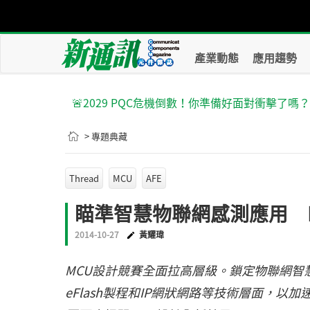
產業動態
應用趨勢
🚨2029 PQC危機倒數！你準備好面對衝擊了嗎
> 專題典藏
Thread
MCU
AFE
瞄準智慧物聯網感測應用 M
2014-10-27
黃耀瑋
MCU設計競賽全面拉高層級。鎖定物聯網智
eFlash製程和IP網狀網路等技術層面，