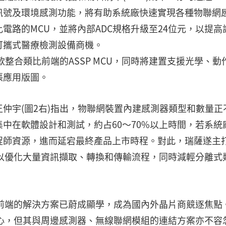
訊號及環境感測功能，將有助系統廠快速實現各種物聯網
電路的MCU，並將內部ADC規格升級至24位元，以提高
可攜式醫療檢測設備商機。
款整合類比前端的ASSP MCU，同時將建置支援光學、動
張應用版圖。
仲宇(圖2右)指出，物聯網裝置內建感測器類型和數量正
中在軟體設計和測試，約占60～70%以上時間，若系統
程師資源，進而延宕最終產品上市時程。對此，瑞薩遂主
以優化大量資訊擷取、轉換和傳輸流程，同時減輕分離式
前端的解決方案已蔚成顯學，成為國內外晶片商競逐焦點
心，但其與周邊感測器、無線聯網模組的連結方案亦不容