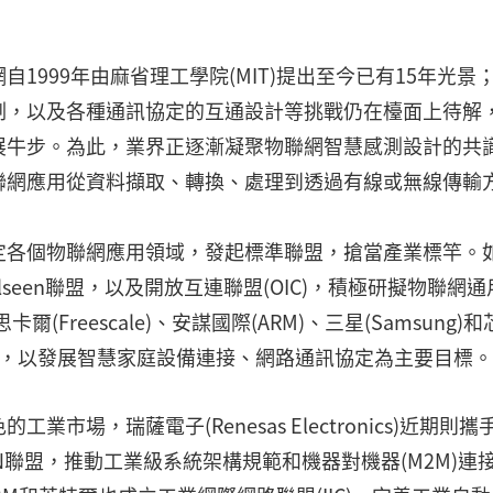
1999年由麻省理工學院(MIT)提出至今已有15年光景
制，以及各種通訊協定的互通設計等挑戰仍在檯面上待解
展牛步。為此，業界正逐漸凝聚物聯網智慧感測設計的共
聯網應用從資料擷取、轉換、處理到透過有線或無線傳輸
定各個物聯網應用領域，發起標準聯盟，搶當產業標竿。
組織Allseen聯盟，以及開放互連聯盟(OIC)，積極研擬物聯網
Freescale)、安謀國際(ARM)、三星(Samsung)和
read聯盟，以發展智慧家庭設備連接、網路通訊協定為主要目標。
場，瑞薩電子(Renesas Electronics)近期則攜
N聯盟，推動工業級系統架構規範和機器對機器(M2M)連