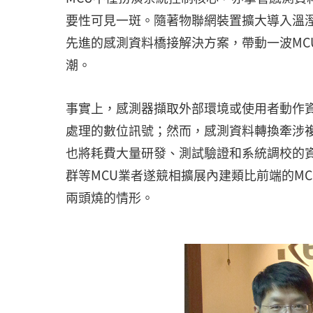
要性可見一斑。隨著物聯網裝置擴大導入溫溼
先進的感測資料橋接解決方案，帶動一波MCU
潮。
事實上，感測器擷取外部環境或使用者動作資
處理的數位訊號；然而，感測資料轉換牽涉
也將耗費大量研發、測試驗證和系統調校的資源
群等MCU業者遂競相擴展內建類比前端的M
兩頭燒的情形。