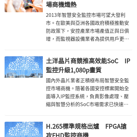
場商機熾熱
2013年智慧安全監控市場可望大發利
市。在歐美與亞洲各國政府積極推動安
防政策下，安控產業市場產值正與日俱
增，而監視器設備業者為提供用戶更佳
的安全管理效率，正力推具備高解析度
畫質與智慧分析功能的網路攝影機，藉
土洋晶片商競推高效能SoC IP
此取代傳統類比攝影機，加速實現智慧
監控升級1,080p畫質
安全監控應用。
國內外晶片業者正積極布局智慧安全監
控市場商機。隨著各國安控標案開始全
面導入IP監控系統，負責影像處理、壓
縮與智慧分析的SoC市場需求已快速攀
升。各家晶片業者因應監視影像升級高
畫質的發展趨勢，正戮力開發適用於
H.265標準規格出爐 FPGA搶
1,080p畫素的新一代解決方案，藉此卡
攻FHD監控商機
位市場商機。