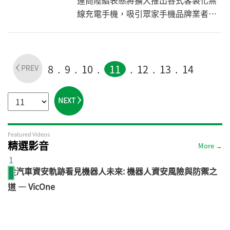
運商陸續表態將擴大推出各式客製化無
線充電手機，吸引眾家手機品牌業者開
始爭相導入此一技術，並帶動無線充電
IC需求快速激增，促使無線充電市場商
機規模可望於今年攀上新高峰。
8
9
10
11
12
13
14
Featured Videos
精選影音
More →
1
電
從汽車資安軌跡看見機器人未來: 機器人資安風險與防禦之
2
道 — VicOne