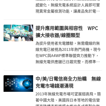
感變化，無線充電系統設計人員即可實
現異常金屬檢測功能，讓產品免於電力
浪費與過度發熱等問題，並進一步確保
消費者使用安全。
提升應用範圍與相容性 WPC
擴大接收器/線圈類型
為提升使用者充電體驗，無需纜線的無
線充電已被視為2013年熱門商機。現今
在WPC與A4WP標準聯盟齊力推動下，
無線充電供應鏈已日趨完整，而標準規
範也逐漸確立；攸關充電效率與範圍的
發射器、線圈類型也正不停擴增中。
中/美/日電信商全力抬轎 無線
充電市場錢潮湧現
2013年無線充電市場可望展翅高飛。隨
著中國大陸、美國與日本等地的電信營