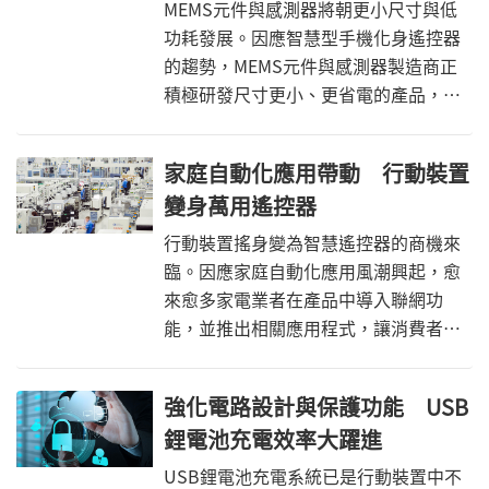
MEMS元件與感測器將朝更小尺寸與低
功耗發展。因應智慧型手機化身遙控器
的趨勢，MEMS元件與感測器製造商正
積極研發尺寸更小、更省電的產品，以
符合智慧型手機輕薄的設計，並避免遙
控功能縮短電池壽命。
家庭自動化應用帶動 行動裝置
變身萬用遙控器
行動裝置搖身變為智慧遙控器的商機來
臨。因應家庭自動化應用風潮興起，愈
來愈多家電業者在產品中導入聯網功
能，並推出相關應用程式，讓消費者僅
須藉由智慧型手機即可遠端控制，享受
更便利的智慧生活。
強化電路設計與保護功能 USB
鋰電池充電效率大躍進
USB鋰電池充電系統已是行動裝置中不