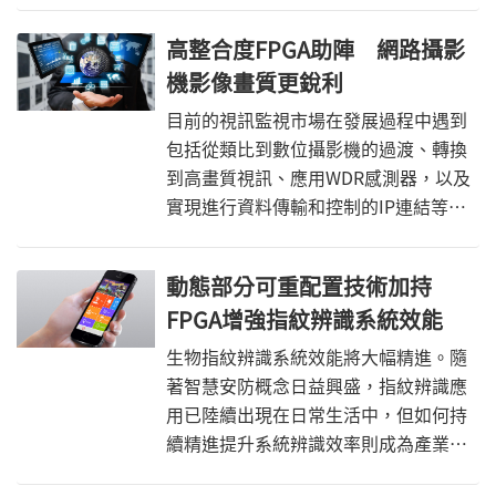
市場已相當普及且可即時傳輸影像的
高整合度FPGA助陣 網路攝影
MHL，有機會進入汽車市場，進而與車
機影像畫質更銳利
廠力拱的MirrorLink技術正面交鋒。
目前的視訊監視市場在發展過程中遇到
包括從類比到數位攝影機的過渡、轉換
到高畫質視訊、應用WDR感測器，以及
實現進行資料傳輸和控制的IP連結等技
術難題要解。透過導入FPGA元件，IP監
視攝影機將可以低成本建構完整的智慧
動態部分可重配置技術加持
監控系統。
FPGA增強指紋辨識系統效能
生物指紋辨識系統效能將大幅精進。隨
著智慧安防概念日益興盛，指紋辨識應
用已陸續出現在日常生活中，但如何持
續精進提升系統辨識效率則成為產業界
亟待解決的問題；開發人員可透過具備