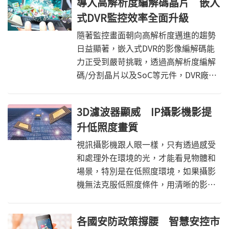
導入高解析度編解碼晶片 嵌入
式DVR監控效率全面升級
隨著監控畫面朝向高解析度邁進的趨勢
日益顯著，嵌入式DVR的影像編解碼能
力正受到嚴苛挑戰，透過高解析度編解
碼/分割晶片以及SoC等元件，DVR廠商
將可實現清晰、即時的影像，提升安控
設備效能。
3D濾波器顯威 IP攝影機影提
升低照度畫質
視訊攝影機跟人眼一樣，只有透過感受
和處理外在環境的光，才能看見物體和
場景，特別是在低照度環境，如果攝影
機無法克服低照度條件，用清晰的影像
進行監視，那麼在場景中設置攝影機便
無法提供使用者所需的能見度。
各國安防政策撐腰 智慧安控市