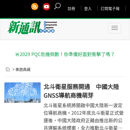
註冊
登入
訂閱電子報
Toggle
naviga
🚨2029 PQC危機倒數！你準備好面對衝擊了嗎？
> 專題典藏
北斗衛星服務開通 中國大陸
GNSS導航商機萌芽
北斗衛星系統將開啟中國大陸新一波定
位導航商機。2012年底北斗衛星正式營
運後，中國大陸政府正藉由推出新的公
共運輸系統標案，全力推動北斗衛星系