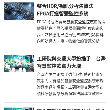
動態部分可重配置技術的FPGA，強化指
整合HDR/視訊分析演算法
紋辨識演算法執行效率，以確保指紋辨
FPGA打造智慧監控系統
識準確度。
FPGA將成為實現智慧安全監控應用的關
鍵零組件。隨監視器畫面解析度愈來愈
高，監控應用已逐漸從單純監視影像轉
向可辨識人、事、物變化的智慧分析，
而此一智慧監控應用亦須複雜的影像演
算法輔助，促使具備高速運算能力的
工研院與交通大學扮推手 台灣
FPGA成為舉足輕重的必備元件。
智慧監控軟實力大增
台灣產學界正攜手強化IP智慧監控市場
競爭力。有鑑於智慧安全監控系統市場
滲透率逐年增長，工研院與交通大學正
積極研發智慧分析演算法與建立軟體驗
證中心，提升國內上、下游安控業者產
品優勢，加速台灣安防產業向上升級。