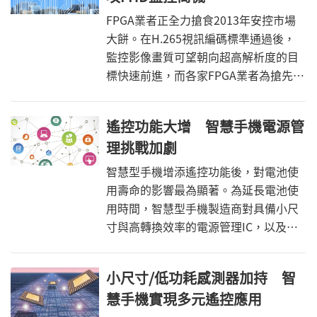
FPGA業者正全力搶食2013年安控市場
大餅。在H.265視訊編碼標準通過後，
監控影像畫質可望朝向超高解析度的目
標快速前進，而各家FPGA業者為搶先布
局高畫質影像監控商機，已加快速度開
發支援此一新技術的晶片，開啟新一輪
遙控功能大增 智慧手機電源管
技術競賽。
理挑戰加劇
智慧型手機增添遙控功能後，對電池使
用壽命的影響最為顯著。為延長電池使
用時間，智慧型手機製造商對具備小尺
寸與高轉換效率的電源管理IC，以及可
分擔主處理器負擔的低功耗微控制器需
求，已顯著攀升。
小尺寸/低功耗感測器加持 智
慧手機實現多元遙控應用