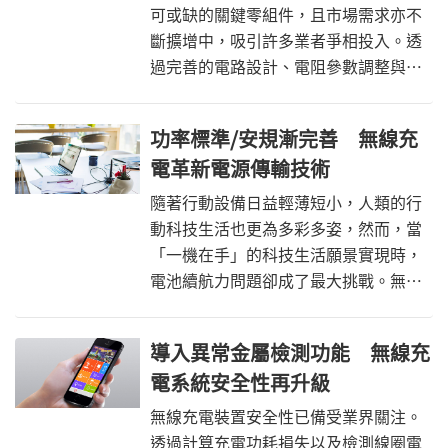
可或缺的關鍵零組件，且市場需求亦不
斷擴增中，吸引許多業者爭相投入。透
過完善的電路設計、電阻參數調整與
PCB電路板布線，充電系統開發人員將
可進一步強化USB鋰電池充電效能與產
功率標準/安規漸完善 無線充
品差異。
電革新電源傳輸技術
隨著行動設備日益輕薄短小，人類的行
動科技生活也更為多彩多姿，然而，當
「一機在手」的科技生活願景實現時，
電池續航力問題卻成了最大挑戰。無線
充電藉由標準的制定，可望讓使用者毋
須攜帶任何電源傳輸線，即可在咖啡
導入異常金屬檢測功能 無線充
店、辦公室或任何公共空間進行便捷充
電系統安全性再升級
電。
無線充電裝置安全性已備受業界關注。
透過計算充電功耗損失以及檢測線圈電