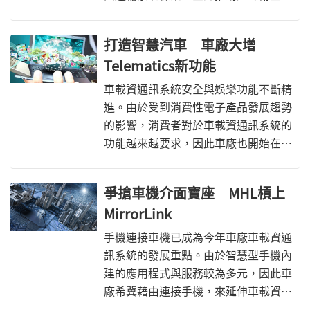
統的發展。看準北斗衛星系統衍生的
GNSS商機，M2M模組業者也積極投入
打造智慧汽車 車廠大增
相關產品的研發。
Telematics新功能
車載資通訊系統安全與娛樂功能不斷精
進。由於受到消費性電子產品發展趨勢
的影響，消費者對於車載資通訊系統的
功能越來越要求，因此車廠也開始在車
載資通訊系中加入語音控制、GNSS與
影音串流等功能，甚至導入全觸控面板
爭搶車機介面寶座 MHL槓上
簡化車載資通訊系統的操作。未來隨著
MirrorLink
車載資通訊系統的功能更加多元，智慧
汽車將普及於生活中。
手機連接車機已成為今年車廠車載資通
訊系統的發展重點。由於智慧型手機內
建的應用程式與服務較為多元，因此車
廠希冀藉由連接手機，來延伸車載資通
訊的功能。此一發展趨勢，也讓在手機