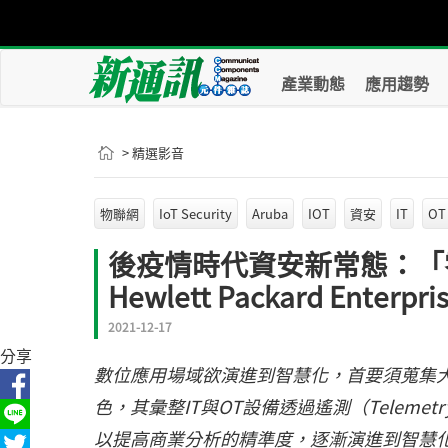
產業動態
應用趨勢
> 精選影音
物聯網
IoT Security
Aruba
IOT
資安
IT
OT
後疫情時代資安新常態：「零
Hewlett Packard Enterpr
2021-12-17
分享
數位應用場域欲演進到智慧化，首要須蒐集
色，其彙整IT與OT設備透過遙測（Telem
以提高商業分析的精準度，逐漸演進到智慧