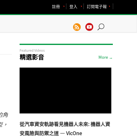
註冊
登入
訂閱電子報
Featured Videos
精選影音
More →
的角
型，
從汽車資安軌跡看見機器人未來: 機器人資
安風險與防禦之道 — VicOne