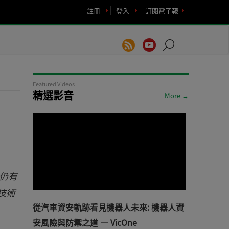
註冊
登入
訂閱電子報
Featured Videos
精選影音
More →
仍有
技術
從汽車資安軌跡看見機器人未來: 機器人資
安風險與防禦之道 — VicOne