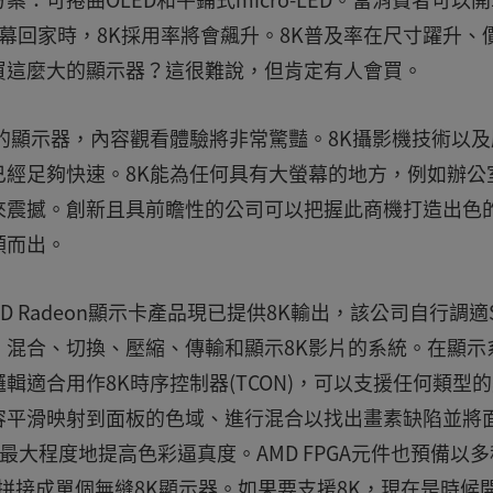
幕回家時，8K採用率將會飆升。8K普及率在尺寸躍升、
買這麼大的顯示器？這很難說，但肯定有人會買。
的顯示器，內容觀看體驗將非常驚豔。8K攝影機技術以及
經足夠快速。8K能為任何具有大螢幕的地方，例如辦公
來震撼。創新且具前瞻性的公司可以把握此商機打造出色
穎而出。
 Radeon顯示卡產品現已提供8K輸出，該公司自行調適S
混合、切換、壓縮、傳輸和顯示8K影片的系統。在顯示
計邏輯適合用作8K時序控制器(TCON)，可以支援任何類型
容平滑映射到面板的色域、進行混合以找出畫素缺陷並將
最大程度地提高色彩逼真度。AMD FPGA元件也預備以多
拼接成單個無縫8K顯示器。如果要支援8K，現在是時候