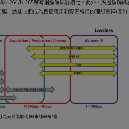
，特別是與H.264/H.265等有損編解碼器相比。此外，夾層編解
遲。這使它們成為直播應用和實況轉播的理想選擇(圖5)
分為夾層編解碼器(未詳盡羅列)