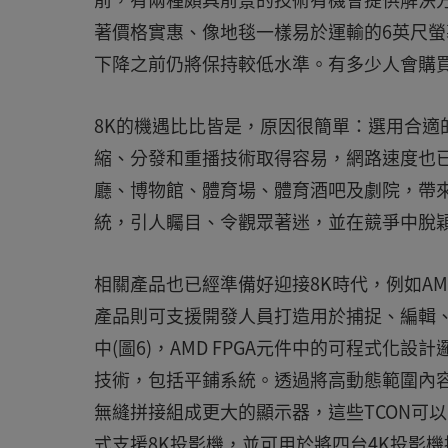
著價格實惠、像地毯一樣易於運輸的6英尺螢
下降之前仍將保持較低水準。有多少人會購
8K的機遇比比皆是，原因很簡單：選用合適
縮、分發和重播技術取得容易，網路速度也已
廳、博物館、體育場、體育酒吧及劇院，帶
統，引人矚目、令觀眾著迷，並在競爭中脫
相關產品也已經準備好迎接8K時代，例如AMD
產品則可支援開發人員打造用於捕捉、編輯、
中(圖6)，AMD FPGA元件中的可程式化設
技術，包括平鋪系統。透過將高動態範圍內
無縫拼接組成更大的顯示器，這些TCON可以
式支援8K投影機，並可用於將四台4K投影機