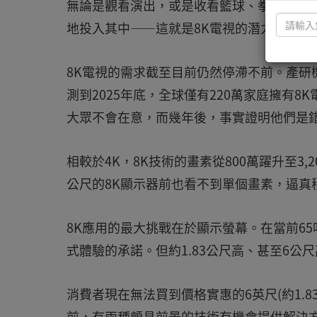
無論是觀看演出，或是收看籃球、拳擊、曲
地投入其中——這就是8K電視的潛力所在。
8K電視的需求截至目前仍然停滯不前。產研機構
測到2025年底，全球僅有220萬家庭擁有
大眾不會在意，而幾年後，事實證明他們是
相較於4K，8K技術的畫素從800萬躍升至3
公尺的8K顯示器前也看不到單個畫素，逼真
8K應用的最大挑戰在於顯示螢幕。在當前65
式體驗的承諾。但約1.83公尺高、甚至6公
消費者現在無法買到價格實惠的6英尺(約1.
前，有兩種頗具前景的技術有機會提供解決方案：