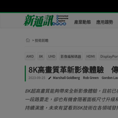
產業動態
應用趨勢
> 技術前瞻
AMD
8K
UHD
影像編解碼器
HDMI
DisplayPor
8K高畫質革新影像體驗 傳
2023-09-25
Marshall Goldberg
Rob Green
Gordon La
8K超高畫質能夠帶來全新影像體驗，目前已
一段路要走，卻也有機會隨著面板尺寸升級和
持續演進，未來有望看到8K技術在各領域發