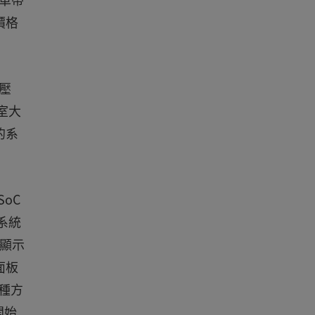
價格
壓
室大
的系
oC
系統
的顯示
面板
種方
開始