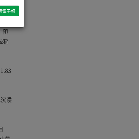
身心
，預
聲稱
.83
現沉浸
目
開車帶