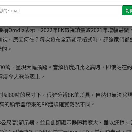
棍球、棒球等精彩賽事，皆如置身最佳觀賞位置，可以全
請
輸
入
Omdia表示，2022年8K電視銷量較2021年增幅甚微
您
的
8K電視。原因何在？每次發布全新顯示格式時，評論家們都
E-
錯的。
mail
,200萬，呈現大幅飛躍。當解析度如此之高時，即使站在約1
程度令人歎為觀止。
吋到80吋的尺寸下，很難分辨8K的差異，自然也無法兌
尺高的顯示器帶來的8K體驗確實截然不同。
83公尺高)顯示器，並且此類顯示器體積龐大、難以運輸。
可捲曲OLED和平鋪式micro-LED。當消費者可以