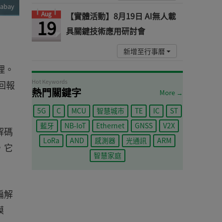
xabay
Aug
【實體活動】8月19日 AI無人載
19
具關鍵技術應用研討會
新增至行事曆
理。
Hot Keywords
回報
熱門關鍵字
More →
5G
C
MCU
智慧城市
TE
IC
ST
藍牙
NB-IoT
Ethernet
GNSS
V2X
解碼
LoRa
AND
感測器
光通訊
ARM
，它
智慧家庭
。
編解
模