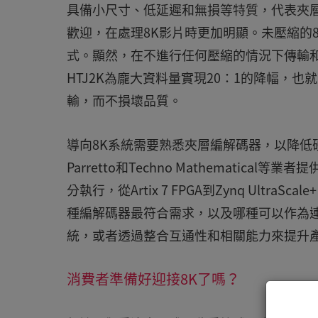
具備小尺寸、低延遲和無損等特質，代表夾層
歡迎，在處理8K影片時更加明顯。未壓縮的8K
式。顯然，在不進行任何壓縮的情況下傳輸和儲
HTJ2K為龐大資料量實現20：1的降幅，
輸，而不損壞品質。
導向8K系統需要熟悉夾層編解碼器，以降低硬體和可用性
Parretto和Techno Mathematica
分執行，從Artix 7 FPGA到Zynq Ultra
種編解碼器最符合需求，以及哪種可以作為
統，或者透過整合互通性和相關能力來提升
消費者準備好迎接8K了嗎？