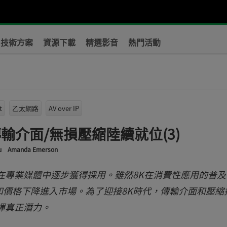
技術方案
資源下載
精選影音
熱門活動
t
乙太網路
AV over IP
輸介面/無損壓縮陸續就位(3)
u
Amanda Emerson
在專業媒體中逐步獲得採用。雖然8K在消費性應用的普及
價格下降進入市場。為了迎接8K時代，傳輸介面和壓縮
揮真正潛力。