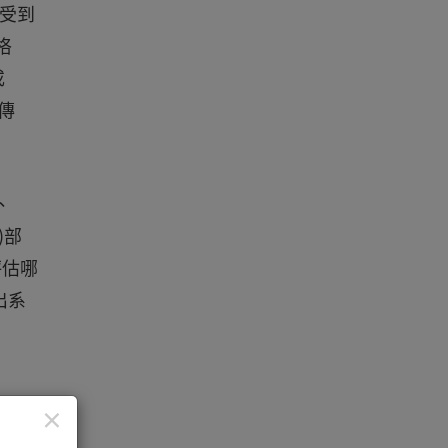
受到
格
或
傳
、
)部
夠評估哪
出系
×