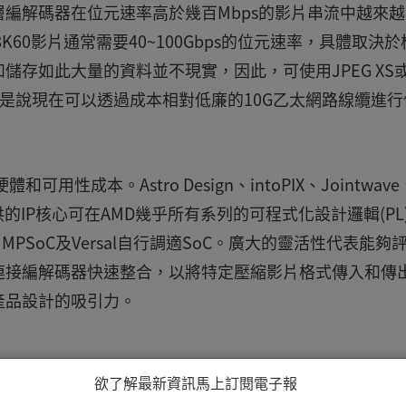
編解碼器在位元速率高於幾百Mbps的影片串流中越來越
60影片通常需要40~100Gbps的位元速率，具體取決於
存如此大量的資料並不現實，因此，可使用JPEG XS
也就是說現在可以透過成本相對低廉的10G乙太網路線纜進行
成本。Astro Design、intoPIX、Jointwave
l等業者提供的IP核心可在AMD幾乎所有系列的可程式化設計邏輯(PL
Scale+ MPSoC及Versal自行調適SoC。廣大的靈活性代表能
連接編解碼器快速整合，以將特定壓縮影片格式傳入和傳
產品設計的吸引力。
欲了解最新資訊馬上訂閱電子報