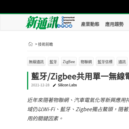
產業動態
應用趨勢
> 技術前瞻
無線通訊
藍牙
ZigBee
物聯網
藍牙信標
通訊
藍牙/Zigbee共用單一
2021-12-28
Silicon Labs
近年來隨著物聯網、汽車電氣化等新興應用
域仍以Wi-Fi、藍牙、Zigbee獨占鰲頭
用的關鍵因素。