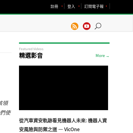
註冊
登入
訂閱電子報
Featured Videos
精選影音
More →
該領
人們使
從汽車資安軌跡看見機器人未來: 機器人資
安風險與防禦之道 — VicOne