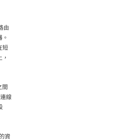
路由
器。
在短
上，
之間
牙連線
設
的資