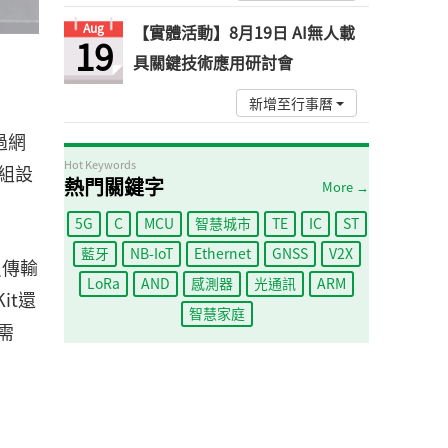
Aug
【實體活動】8月19日 AI無人載
19
具關鍵技術應用研討會
新增至行事曆
過網
Hot Keywords
組設
熱門關鍵字
More →
5G
C
MCU
智慧城市
TE
IC
ST
藍牙
NB-IoT
Ethernet
GNSS
V2X
員傳輸
LoRa
AND
感測器
光通訊
ARM
it還
智慧家庭
需