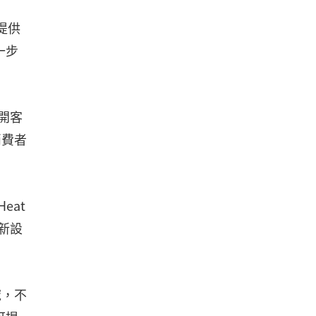
提供
一步
開客
消費者
eat
新設
域，不