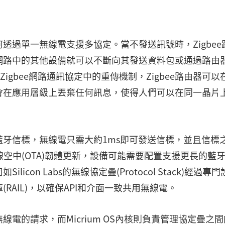
透過單一無線電支援多協定。當不發送訊號時，Zigbee
網路中的其他設備就可以不斷向其發送資料包或通過路由
o)和Zigbee網路通訊協定中的重傳機制，Zigbee路由器可以
會在應用層級上丟棄任何訊息，使得人們可以在同一晶片
牙信標，無線電只需大約1ms即可發送信標，並且信標
線空中(OTA)韌體更新，設備可能需要配置支援更長的藍
on Labs的無線協定疊(Protocol Stack)經過專門
AIL)，以確保API和介面一致共用無線電。
電的請求，而Micrium OS內核則負責管理協定疊之間