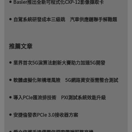
Basler推出全新可程式化CXP-12影像擷取卡
自駕系統研發成本三級跳 汽車供應鏈聯手解難題
推薦文章
業界首次5G演算法創新大賽助力加速5G開發
軟體虛擬化架構增風險 5G網路資安亟需整合測試
導入PCIe匯流排技術 PXI測試系統效能升級
安捷倫發表PCIe 3.0接收器方案
愛立信攜手遠傳電信探索雲端服務商機