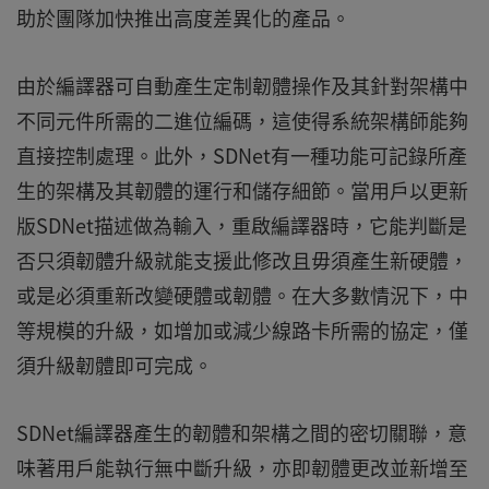
助於團隊加快推出高度差異化的產品。
由於編譯器可自動產生定制韌體操作及其針對架構中
不同元件所需的二進位編碼，這使得系統架構師能夠
直接控制處理。此外，SDNet有一種功能可記錄所產
生的架構及其韌體的運行和儲存細節。當用戶以更新
版SDNet描述做為輸入，重啟編譯器時，它能判斷是
否只須韌體升級就能支援此修改且毋須產生新硬體，
或是必須重新改變硬體或韌體。在大多數情況下，中
等規模的升級，如增加或減少線路卡所需的協定，僅
須升級韌體即可完成。
SDNet編譯器產生的韌體和架構之間的密切關聯，意
味著用戶能執行無中斷升級，亦即韌體更改並新增至