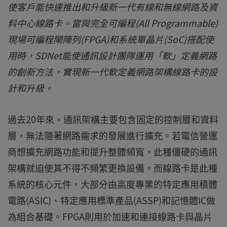
使客戶能快速推出和升級新一代有線和無線網路及資
料中心線路卡。當與完全可編程(All Programmable)
現場可編程閘陣列(FPGA)和系統單晶片(SoC)搭配使
用時，SDNet能使通訊設計團隊運用「軟」定義網路
的創新方法，實現新一代軟定義網路架構線路卡的設
計和升級。
過去20年來，通訊架構主要包含固定的控制層和資料
層，無法隨著網路需求的發展進行擴充。若電信營運
商想擴充網路功能和提升整體頻寬，此種僵硬的通訊
架構就迫使其不得不頻繁更換設備。而線路卡是此種
系統的核心元件，大部分由高度專業的特定應用積體
電路(ASIC)、特定應用標準產品(ASSP)和記憶體IC做
為組合基礎。FPGA則用於加速和連接線路卡與晶片