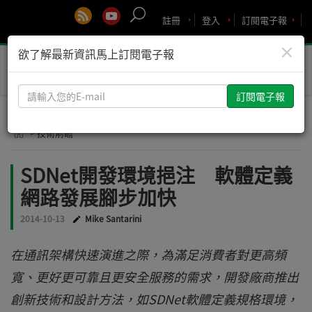
註冊
登入
訂閱電子報
×
欲了解最新資訊馬上訂閱電子報
Toggle
naviga
請
輸
入
> 技術前瞻
您
的
SDNet開發環境挹注 軟體定義
E-
網路發展腳步加快
mail
2014-10-13
Mike Santarini
在通訊架構快速演進之際，為滿足消費者對更高頻
寬、更好更可靠且更安全服務的需求，開發廠商推出
創新技術和設計方法，如SDNet軟體定義規格環境，