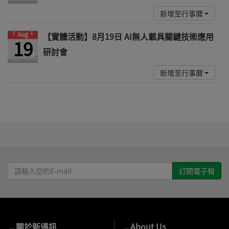
新增至行事曆
Aug
【實體活動】8月19日 AI無人載具關鍵技術應用
19
研討會
新增至行事曆
請
輸
入
您
的
→
關於新通訊
→
About Us
E-