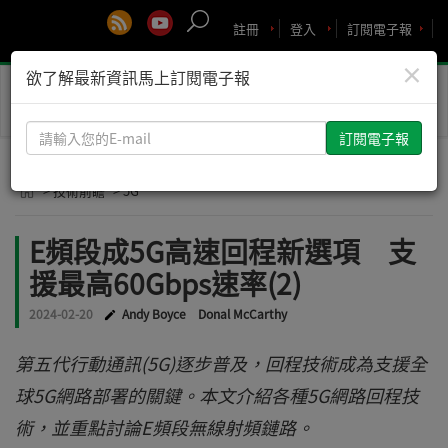
註冊
登入
訂閱電子報
×
欲了解最新資訊馬上訂閱電子報
Toggle
naviga
請
輸
入
> 技術前瞻
> 5G
您
的
E頻段成5G高速回程新選項 支
E-
援最高60Gbps速率(2)
mail
2024-02-20
Andy Boyce
Donal McCarthy
第五代行動通訊(5G)逐步普及，回程技術成為支援全
球5G網路部署的關鍵。本文介紹各種5G網路回程技
術，並重點討論E頻段無線射頻鏈路。