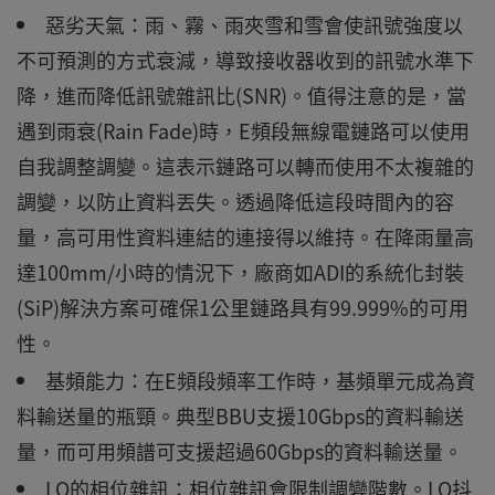
惡劣天氣：雨、霧、雨夾雪和雪會使訊號強度以
不可預測的方式衰減，導致接收器收到的訊號水準下
降，進而降低訊號雜訊比(SNR)。值得注意的是，當
遇到雨衰(Rain Fade)時，E頻段無線電鏈路可以使用
自我調整調變。這表示鏈路可以轉而使用不太複雜的
調變，以防止資料丟失。透過降低這段時間內的容
量，高可用性資料連結的連接得以維持。在降雨量高
達100mm/小時的情況下，廠商如ADI的系統化封裝
(SiP)解決方案可確保1公里鏈路具有99.999%的可用
性。
基頻能力：在E頻段頻率工作時，基頻單元成為資
料輸送量的瓶頸。典型BBU支援10Gbps的資料輸送
量，而可用頻譜可支援超過60Gbps的資料輸送量。
LO的相位雜訊：相位雜訊會限制調變階數。LO抖