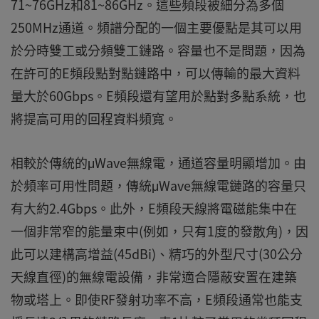
71~76GHz和81~86GHz。這些頻段被細分為多個
250MHz通道。頻譜分配的一個主要優點是其可以用
於分時雙工或分頻雙工鏈路。容量也不是問題，因為
在許可的E頻段點對點鏈路中，可以傳輸的最大資料
量大於60Gbps。E頻段還有望用於點對多點系統，也
將提高可用的回程資料頻寬。
相較於傳統的μWave無線電，通道容量明顯增加。由
於頻率可用性問題，傳統μWave無線電鏈路的容量只
有大約2.4Gbps。此外，E頻段天線將電磁能集中在
一個非常窄的能量束中(例如，只有1度的發散角)，因
此可以建構高增益(45dBi)、精巧的外型尺寸(30公分
天線直徑)的無線電設備，非常適合隱蔽安置在建築
物或塔上。即使RF發射功率不高，E頻段通常也能支