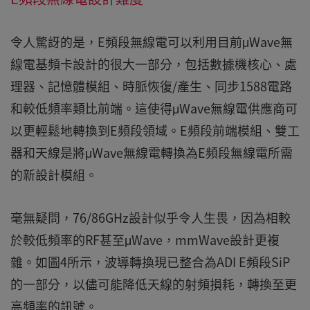
令人驚訝的是，E頻段無線電可以利用目前μWave無
線電基頻卡設計的很大一部分，包括數據機核心、處
理器、記憶體模組、時脈恢復/產生、同步1588電路
和較低頻率類比前端。這使得μWave無線電供應商可
以更輕鬆地轉換到E頻段領域。E頻段前端模組、雙工
器和天線是將μWave無線電轉換為E頻段無線電所需
的新設計模組。
毫無疑問，76/86GHz設計似乎令人生畏，因為相較
於較低頻率的RF甚至μWave，mmWave設計更複
雜。如圖4所示，波導轉換現已整合為ADI E頻段SiP
的一部分，以儘可能降低天線的射頻損耗，轉換至更
高頻率的訊號。