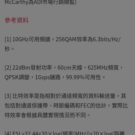
McCarthy為ADI市場行銷總監)
參考資料
[1] 10GHz可用頻譜，256QAM效率為6.3bits/Hz/
秒。
[2] 22dBm發射功率，60cm天線，625MHz頻寬，
QPSK調變，1Gsps鏈路，99.99%可用性。
[3] 比特效率是指相對於通道頻寬的資料輸送量。其
包括對通道保護帶、時脈編碼和FEC的估計。實際比
特效率會根據具體實現情況而不同。
[4] FSL=32.44+20×log(頻率[MHz])+20×log(距離