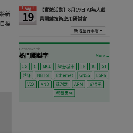
Aug
【實體活動】8月19日 AI無人載
19
將新
具關鍵技術應用研討會
之目標
新增至行事曆
Hot Keywords
熱門關鍵字
More →
5G
C
MCU
智慧城市
TE
IC
ST
藍牙
NB-IoT
Ethernet
GNSS
LoRa
V2X
AND
感測器
ARM
光通訊
智慧家庭