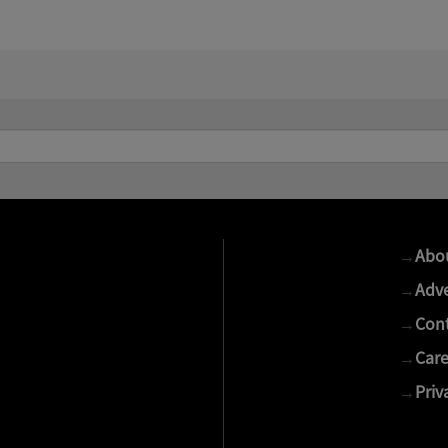
→
Abo
→
Adve
→
Cont
→
Care
→
Priv