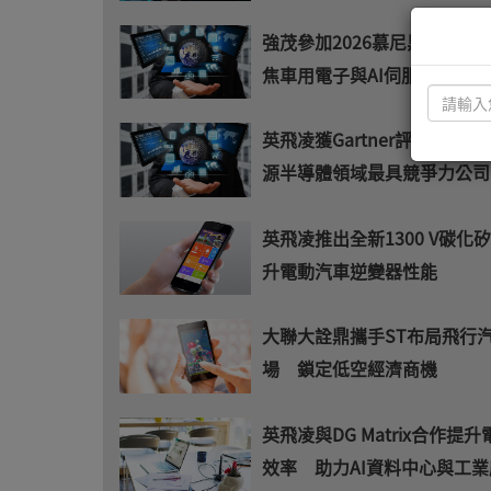
強茂參加2026慕尼黑上海電
焦車用電子與AI伺服器解決方
英飛凌獲Gartner評選為AI
源半導體領域最具競爭力公司
英飛凌推出全新1300 V碳化矽
升電動汽車逆變器性能
大聯大詮鼎攜手ST布局飛行
場 鎖定低空經濟商機
英飛凌與DG Matrix合作提
效率 助力AI資料中心與工業