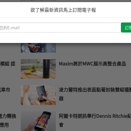
欲了解最新資訊馬上訂閱電子報
子展 聚
安森美/Transphorm推出600V Ga
案
晶體
請
輸
資料中心電
英特爾發表八款系統單晶片產品
入
您
的
E-
模組 提
Maxim將於MWC展示高整合產品
mail
汽車市
凌力爾特推出表面黏著封裝雙組穩
器
升電力轉換
阿爾卡特朗訊舉行Dennis Ritchie
應用
會