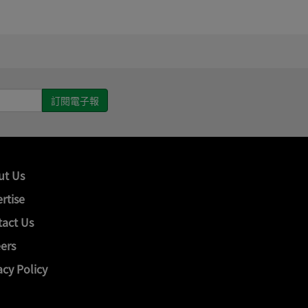
ut Us
rtise
act Us
ers
acy Policy