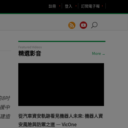
註冊
登入
訂閱電子報
Featured Videos
精選影音
More →
8吋
支援中
建造
從汽車資安軌跡看見機器人未來: 機器人資
安風險與防禦之道 — VicOne