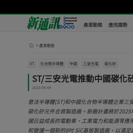
產業動態
應用趨勢
> 產業動態
ST
化合物半導體
中國
三安光電
碳化矽
ST/三安光電推動中國碳化
2023-06-09
意法半導體(ST)和中國化合物半導體企業
碳化矽元件合資製造廠。新廠計畫將於2025
國日益成長的電動車、工業電力和能源等應用
和營運一個新的8吋 SiC基板製造廠，以滿