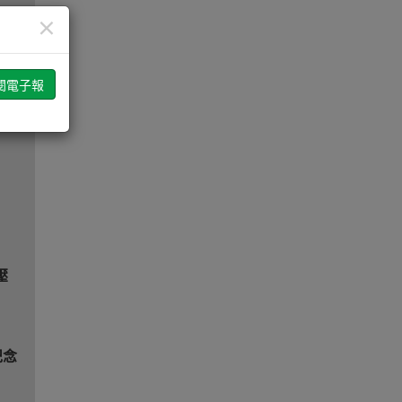
×
N電
壓
紀念