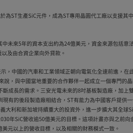
注於為ST生產SiC元件，成為ST專用晶圓代工廠以支援其
其中未來5年的資本支出約為24億美元，資金來源包括意
援以及由合資企業向外貸款。
hery表示，中國的汽車和工業領域正朝向電氣化全速前進，在
T來說，與中國當地重要的合作夥伴一起成立一個專門的晶
不斷成長的需求。三安光電未來的8吋基板製造廠，加上
圳現有的後段製造廠相結合，ST有能力為中國客戶提供一
在義大利和新加坡持續重大的投資外，進一步擴大其全球Si
030年SiC營收逾50億美元的目標。這項計畫亦與之前向
200億美元以上的營收目標，以及相關的財務模式一致。