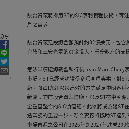
該合資廠將採用ST的SiC專利製程技術，專
戶之需求。
分享
該合資廠建設總金額預計約32億美元，包含
導體和三安光電的資金投入、重慶政府的支
意法半導體總裁暨執行長Jean-Marc C
市場，ST已經成功獲得多項客戶專案。對S
廠，將幫助ST以最高效的方式滿足中國客戶
新成立的前段合資製造廠，以及ST在中國深
全垂直整合的SiC價值鏈。此舉將成為繼ST
造業務的重要一步。新合資廠將協助ST達到2
市場傳遞之公司在2025年到2027年達成