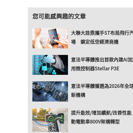
您可能感興趣的文章
大聯大詮鼎攜手ST布局飛行
場 鎖定低空經濟商機
意法半導體推出首款內建AI
用微控制器Stellar P3E
意法半導體獲選為2026年全
新機構
提升能效/增加續航/改善性能 
動電動車800V架構轉型