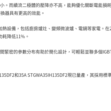
功率較小。而續流二極體的壓降亦不高，能夠優化關斷電能損
振轉換器具有更高的效能。
磁加熱設備，包括廚房爐灶、變頻微波爐、電鍋等家電。在2
功耗降低11%。
件之間緊密的參數分布有助於簡化設計，可輕鬆並聯多個IGB
5DF2和35A STGWA35IH135DF2現已量產，其採用標準