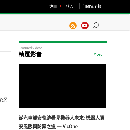
註冊
登入
訂閱電子報
Featured Videos
精選影音
More →
確保
從汽車資安軌跡看見機器人未來: 機器人資
安風險與防禦之道 — VicOne