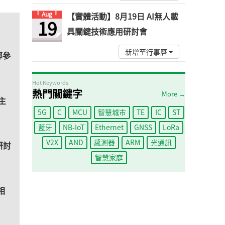
Aug
【實體活動】8月19日 AI無人載
19
具關鍵技術應用研討會
新增至行事曆
部參
Hot Keywords
熱門關鍵字
More →
供主
5G
C
MCU
智慧城市
TE
IC
ST
藍牙
NB-IoT
Ethernet
GNSS
LoRa
V2X
AND
感測器
ARM
光通訊
研討
智慧家庭
相