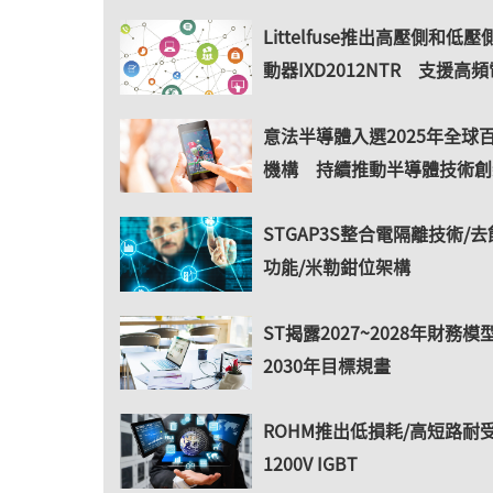
Littelfuse推出高壓側和低
動器IXD2012NTR 支援高
意法半導體入選2025年全球
機構 持續推動半導體技術創
STGAP3S整合電隔離技術/
功能/米勒鉗位架構
ST揭露2027~2028年財務
2030年目標規畫
ROHM推出低損耗/高短路耐
1200V IGBT