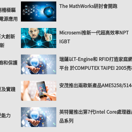
The MathWorks研討會開跑
壓側柵極驅
頻電源應用
Microsemi推新一代超高效率NPT
百大創新
IGBT
新
瑞薩以T-Engine和 RFID打造家庭
去飽和保護
平台 於COMPUTEX TAIPEI 2005
安茂推出兩款新產品AME5258/514
模型及實踐
英特爾推出第7代Intel Core處理
受能力
品系列