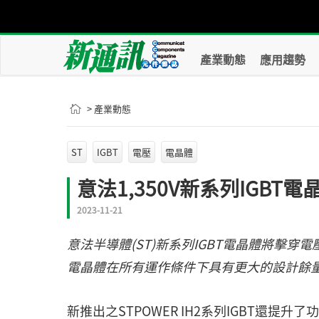
產業動態
應用趨勢
> 產業動態
ST
IGBT
電壓
電晶體
意法1,350V新系列IGBT
2023-11-21
意法半導體(ST)新系列IGBT電晶體將擊穿電
電晶體在所有運作條件下具有更大的設計餘
新推出之STPOWER IH2系列IGBT還