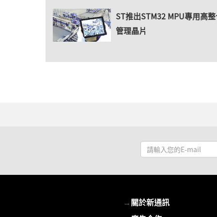
ST推出STM32 MPU專用高
管理晶片
請
輸
入
您
的
→
關於新通訊
E-
mail