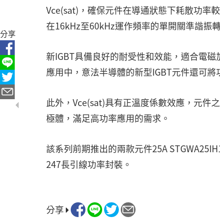
Vce(sat)，確保元件在導通狀態下耗散
在16kHz至60kHz運作頻率的單開關準諧
分享
新IGBT具備良好的耐受性和效能，適合電
應用中，意法半導體的新型IGBT元件還可將
此外，Vce(sat)具有正溫度係數效應，元
極體，滿足高功率應用的需求。
該系列前期推出的兩款元件25A STGWA25IH13
247長引線功率封裝。
分享