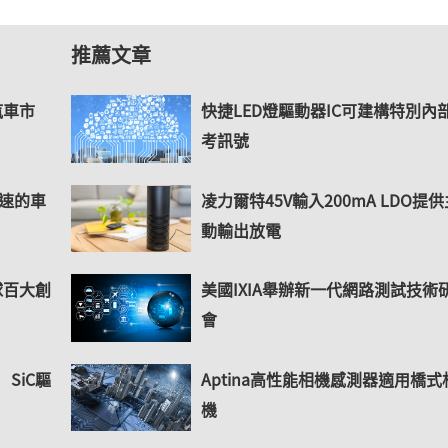
推薦文章
汽車市
快捷LED燈驅動器IC可建構特別內
考訊號
加速的車
凌力爾特45V輸入200mA LDO提
動輸出放電
球百大創
美國IXIA舉辦新一代網路測試技術
會
SiC驅
Aptina高性能相機感測器適用橋式
機