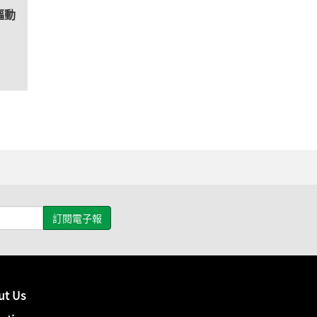
驅動
ut Us