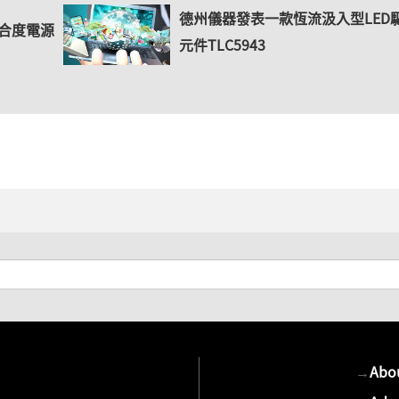
德州儀器發表一款恆流汲入型LED
整合度電源
元件TLC5943
→
Abo