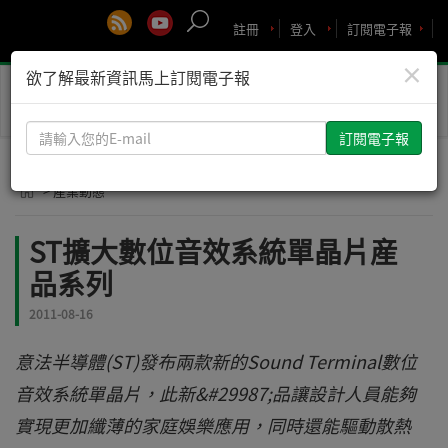
註冊
登入
訂閱電子報
×
欲了解最新資訊馬上訂閱電子報
Toggle
naviga
請
輸
入
> 產業動態
您
的
ST擴大數位音效系統單晶片産
E-
品系列
mail
2011-08-16
意法半導體(ST)發布兩款新的Sound Terminal數位
音效系統單晶片，此新&#29987;品讓設計人員能夠
實現更加纖薄的家庭娛樂應用，同時還能驅動散熱