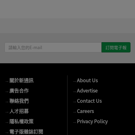
請
輸
入
您
的
→
關於新通訊
→
About Us
E-
mail
→
廣告合作
→
Advertise
→
聯絡我們
→
Contact Us
→
人才招募
→
Careers
→
隱私權政策
→
Privacy Policy
→
電子版雜誌訂閱