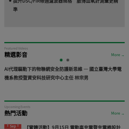
提升DSC/FIR帶通濾波器規格 脈博血氧計測量更精
準
Featured Videos
精選影音
More →
AI代理驅動下的物聯網安全防護新思維 — 國立臺灣大學電
機系教授暨資安科技研究中心主任 林宗男
道
Upcoming Events
熱門活動
More →
Sep
【實體活動】9月15日 電動車充電暨充電樁設計