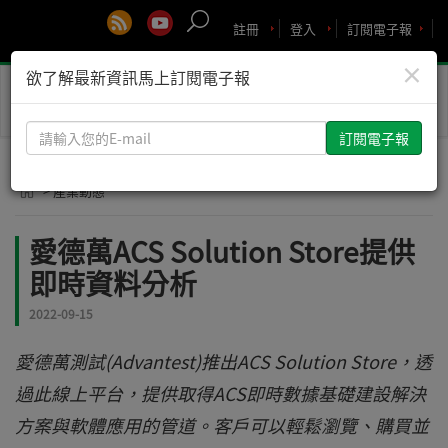
註冊
登入
訂閱電子報
×
欲了解最新資訊馬上訂閱電子報
Toggle
naviga
請
輸
入
> 產業動態
您
的
愛德萬ACS Solution Store提供
E-
即時資料分析
mail
2022-09-15
愛德萬測試(Advantest)推出ACS Solution Store，透
過此線上平台，提供取得ACS即時數據基礎建設解決
方案與軟體應用的管道。客戶可以輕鬆瀏覽、購買並