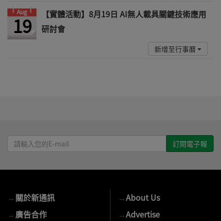
Aug
【實體活動】8月19日 AI無人載具關鍵技術應用
19
研討會
新增至行事曆
請
輸
入
您
的
→
關於新通訊
→
About Us
E-
mail
→
廣告合作
→
Advertise