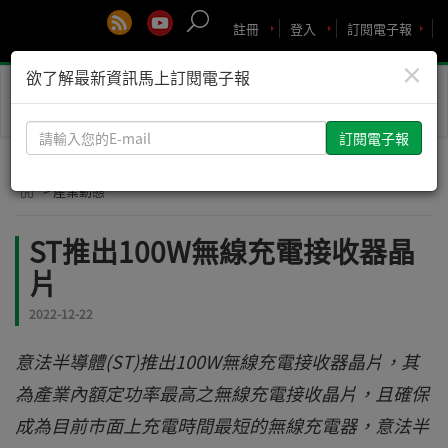
註冊
登入
訂閱電子報
×
欲了解最新資訊馬上訂閱電子報
Toggle
naviga
請
輸
入
> 產業動態
您
的
ST推出100W無線充電接收器晶
E-
片
mail
2022-12-22
意法半導體(ST)推出100W無線充電接收器晶片，其
為產業內額定功率最高之無線充電接收晶片，且確保
成為目前市面上充電時間最短的無線充電器，意法半