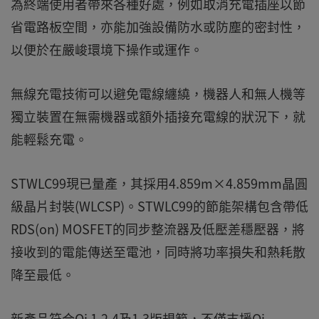
為終端使用者帶來各種好處，例如取消充電插座以節
省電路板空間，亦能加強設備防水或防塵的密封性，
以便於在嚴峻環境下操作或運作。
無線充電技術可以避免電線纏繞，機器人和無人機等
獨立裝置在無需機器或額外插接充電線的狀況下，就
能輕鬆充電。
STWLC99現已量產，其採用4.859m×4.859mm晶圓
級晶片封裝(WLCSP)。STWLC99的節能架構包含帶低
RDS(on) MOSFET的同步整流器及低壓差穩壓器，將
接收到的電能傳送至電池，同時將功率損失和熱耗散
降至最低。
新產品符合Qi 1.2.4及1.3版規範，不僅支援Qi