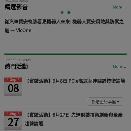
Featured Videos
精選影音
More →
電
從汽車資安軌跡看見機器人未來: 機器人資安風險與防禦之
道 — VicOne
Upcoming Events
熱門活動
More →
Sep
【實體活動】9月8日 PCIe高速互連關鍵技術論壇
08
新增至行事曆
Aug
【實體活動】8月27日 先進封裝技術創新與量產
27
趨勢論壇