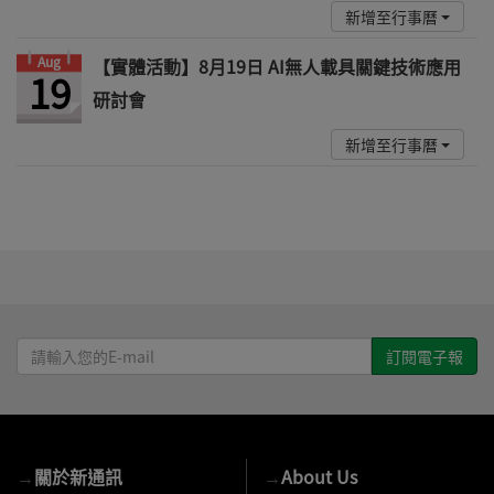
新增至行事曆
Aug
【實體活動】8月19日 AI無人載具關鍵技術應用
19
研討會
新增至行事曆
請
輸
入
您
的
→
關於新通訊
→
About Us
E-