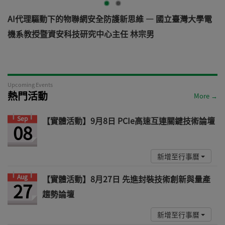
AI代理驅動下的物聯網安全防護新思維 — 國立臺灣大學電
機系教授暨資安科技研究中心主任 林宗男
道
Upcoming Events
熱門活動
More →
Sep
【實體活動】9月8日 PCIe高速互連關鍵技術論壇
08
新增至行事曆
Aug
【實體活動】8月27日 先進封裝技術創新與量產
27
趨勢論壇
新增至行事曆