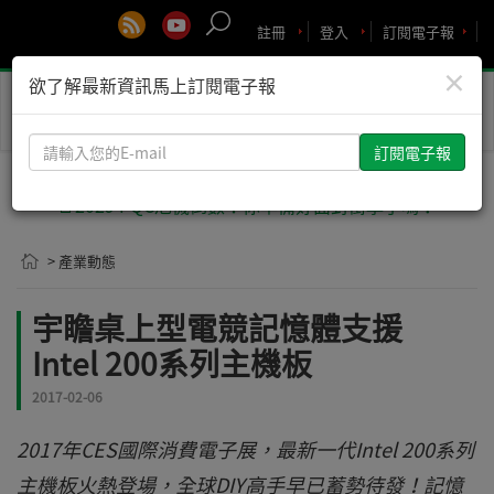
註冊
登入
訂閱電子報
×
欲了解最新資訊馬上訂閱電子報
Toggle
naviga
請
輸
入
🚨2029 PQC危機倒數！你準備好面對衝擊了嗎？
您
的
> 產業動態
E-
mail
宇瞻桌上型電競記憶體支援
Intel 200系列主機板
2017-02-06
2017年CES國際消費電子展，最新一代Intel 200系列
主機板火熱登場，全球DIY高手早已蓄勢待發！記憶