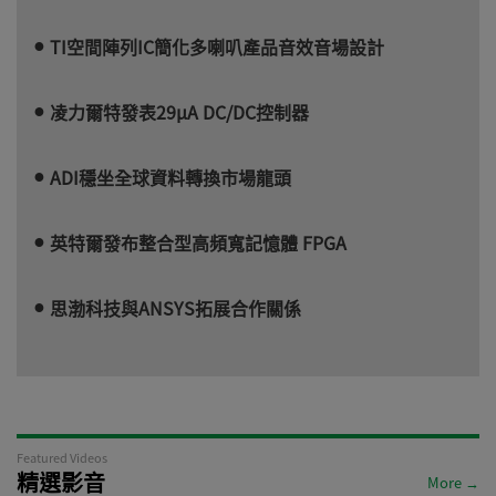
TI空間陣列IC簡化多喇叭產品音效音場設計
凌力爾特發表29µA DC/DC控制器
ADI穩坐全球資料轉換市場龍頭
英特爾發布整合型高頻寬記憶體 FPGA
思渤科技與ANSYS拓展合作關係
Featured Videos
精選影音
More →