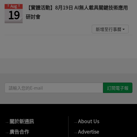
Aug
【實體活動】8月19日 AI無人載具關鍵技術應用
19
研討會
新增至行事曆
請
輸
入
您
的
→
關於新通訊
→
About Us
E-
mail
→
廣告合作
→
Advertise