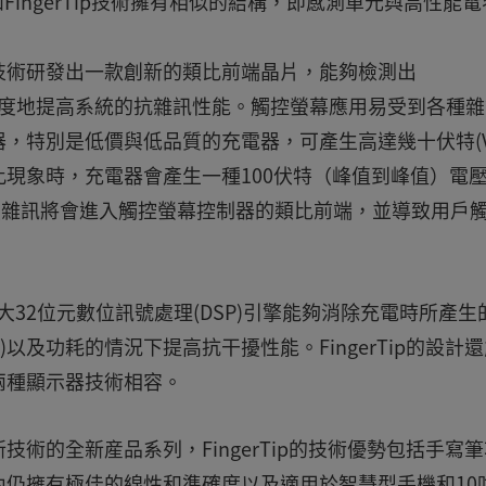
ingerTip技術擁有相似的結構，即感測單元與高性能電
技術研發出一款創新的類比前端晶片，能夠檢測出
變化，最大幅度地提高系統的抗雜訊性能。觸控螢幕應用易受到各種
，特別是低價與低品質的充電器，可產生高達幾十伏特(V
現象時，充電器會產生一種100伏特（峰值到峰值）電
強烈雜訊將會進入觸控螢幕控制器的類比前端，並導致用戶
強大32位元數位訊號處理(DSP)引擎能夠消除充電時所產生
e)以及功耗的情況下提高抗干擾性能。FingerTip的設計
ll兩種顯示器技術相容。
術的全新産品系列，FingerTip的技術優勢包括手寫筆
仍擁有極佳的線性和準確度以及適用於智慧型手機和10