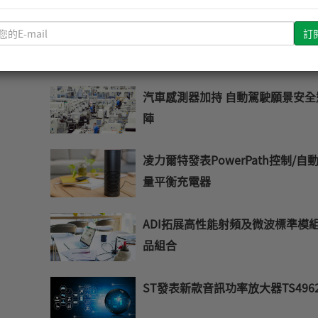
請
安華高提升850奈米VCSEL技術至
輸
10Gbit/s
入
您
汽車感測器加持 自動駕駛願景安全
的
E-
陣
mail
凌力爾特發表PowerPath控制/自
量平衡充電器
ADI拓展高性能射頻及微波標準模
品組合
ST發表新款音訊功率放大器TS496