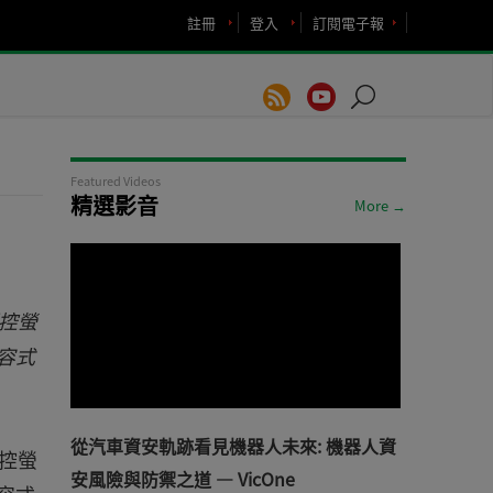
註冊
登入
訂閱電子報
Featured Videos
精選影音
More →
觸控螢
容式
從汽車資安軌跡看見機器人未來: 機器人資
觸控螢
安風險與防禦之道 — VicOne