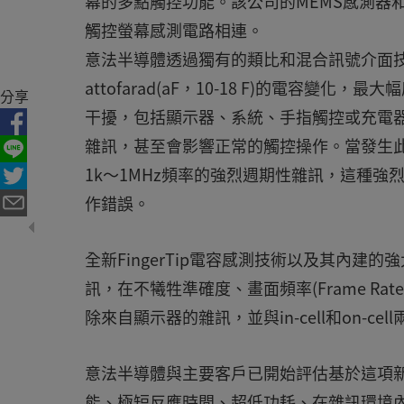
幕的多點觸控功能。該公司的MEMS感測器和F
觸控螢幕感測電路相連。
意法半導體透過獨有的類比和混合訊號介面
attofarad(aF，10-18 F)的電容
分享
干擾，包括顯示器、系統、手指觸控或充電器
雜訊，甚至會影響正常的觸控操作。當發生此
1k～1MHz頻率的強烈週期性雜訊，這種
作錯誤。
全新FingerTip電容感測技術以及其內建的
訊，在不犧牲準確度、畫面頻率(Frame Rat
除來自顯示器的雜訊，並與in-cell和on-ce
意法半導體與主要客戶已開始評估基於這項新技
能、極短反應時間、超低功耗、在雜訊環境內