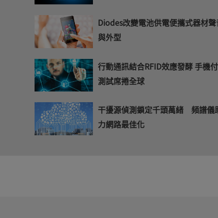
Diodes改變電池供電便攜式器材聲
與外型
行動通訊結合RFID效應發酵 手機
測試席捲全球
干擾源偵測鎖定千頭萬緒 頻譜儀
力網路最佳化