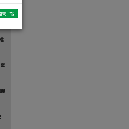
達
動電
組產
2