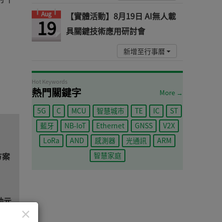
Aug
【實體活動】8月19日 AI無人載
19
具關鍵技術應用研討會
新增至行事曆
Hot Keywords
熱門關鍵字
More →
5G
C
MCU
智慧城市
TE
IC
ST
藍牙
NB-IoT
Ethernet
GNSS
V2X
LoRa
AND
感測器
光通訊
ARM
方案
智慧家庭
動元
×