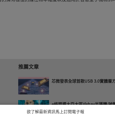
推薦文章
芯微發表全球首款USB 3.0實體層
e絡盟擴大亞太區Vishay半導體/被
欲了解最新資訊馬上訂閱電子報
件庫存