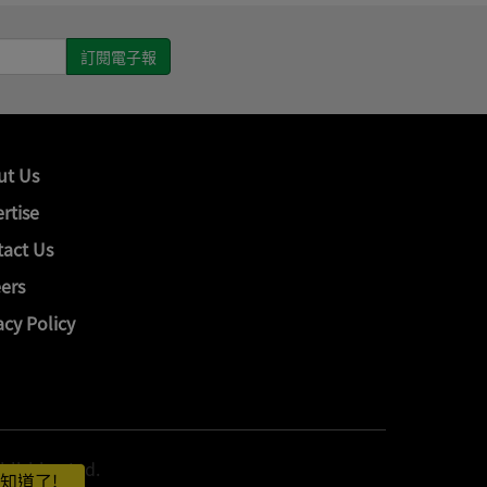
ut Us
rtise
act Us
ers
acy Policy
hing Ltd.
知道了!