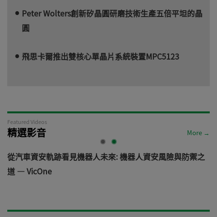
Peter Wolters創新矽晶圓研磨技術生產五倍平坦的晶
圓
飛思卡爾推出雙核心單晶片系統裝置MPC5123
Featured Videos
精選影音
More →
電
從汽車資安軌跡看見機器人未來: 機器人資安風險與防禦之
道 — VicOne