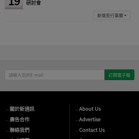
19
研討會
新增至行事曆
請
輸
入
您
的
→
關於新通訊
→
About Us
E-
mail
→
廣告合作
→
Advertise
→
聯絡我們
→
Contact Us