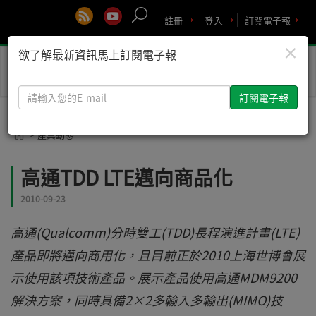
註冊
登入
訂閱電子報
×
欲了解最新資訊馬上訂閱電子報
Toggle
naviga
請
輸
入
> 產業動態
您
的
高通TDD LTE邁向商品化
E-
mail
2010-09-23
高通(Qualcomm)分時雙工(TDD)長程演進計畫(LTE)
產品即將邁向商用化，且目前正於2010上海世博會展
示使用該項技術產品。展示產品使用高通MDM9200
解決方案，同時具備2×2多輸入多輸出(MIMO)技