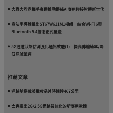
大聯大詮鼎攜手高通推動邊緣AI應用迎接智慧新世代
意法半導體推出ST67W611M1模組 結合Wi-Fi 6與
Bluetooth 5.4技術正式量產
5G通道狀態估測強化通訊效能(1) 提高傳輸速率/降
低訊號延遲
推薦文章
運輸艙搭載英飛凌晶片時速達467公里
太克推出2G/2.5G網路最佳化的新應用軟體