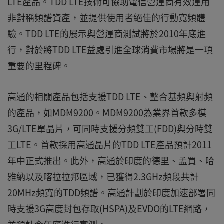
LTE產品。TDD LTE技術可協助電信營運商有效運用
非對稱頻譜資產，並提供使用者絕佳的行動寬頻體
驗。TDD LTE的展示與營運商測試將於2010年底進
行，對於將TDD LTE益處引進全球消費市場將是一項
重要的里程碑。
高通的相關產品包括支援TDD LTE、整合基頻與射頻
的產品，如MDM9200。MDM9200為業界首款多模
3G/LTE單晶片，可同時支援分頻雙工(FDD)與分時雙
工LTE。首款採用高通晶片的TDD LTE產品預計2011
年中正式推出。此外，高通於印度的德里、孟買、哈
雅納以及喀拉拉邦區域，已獲得2.3GHz頻段共計
20MHz頻寬的TDD頻譜。高通計劃於印度加速部署同
時支援3G高度封包存取(HSPA)及EVDO的LTE網路，