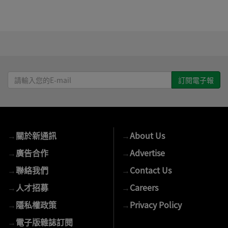
請
輸
入
您
的
→
關於新通訊
→
About Us
E-
mail
→
廣告合作
→
Advertise
→
聯絡我們
→
Contact Us
→
人才招募
→
Careers
→
隱私權政策
→
Privacy Policy
→
電子版雜誌訂閱