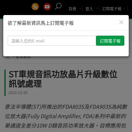
註冊
登入
訂閱電子報
×
欲了解最新資訊馬上訂閱電子報
Toggle
naviga
請
輸
入
> 產業動態
您
的
ST車規音訊功放晶片升級數位
E-
訊號處理
mail
2022-12-20
意法半導體(ST)所推出的FDA803S及FDA903S為純數
位放大器(Fully Digital Amplifier, FDA)系列中最新的
單通道全差分10W D類音訊功率放大器。目標應用包