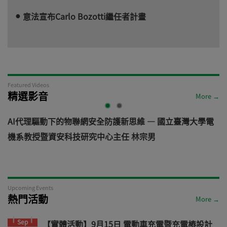
意法宣布Carlo Bozotti繼任者計畫
Featured Videos
精選影音
More →
AI代理驅動下的物聯網安全防護新思維 — 國立臺灣大學電
機系教授暨資安科技研究中心主任 林宗男
道
Upcoming Events
熱門活動
More →
Sep
【實體活動】9月15日 電動車充電暨充電樁設計