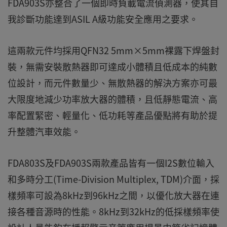
FDA903S亦整合了一個即時負載電流偵測器，使其自
我診斷功能達到ASIL A級功能安全應用之要求。
這兩款元件均採用QFN32 5mm×5mm裸露下焊盤封
裝，無需安裝散熱器即可達成小體積且低成本的純數
位設計，而元件數量少、無散熱器的解決方案亦可最
大限度地減少功率放大器的體積，且低靜態電流、高
率配置緊密、輕量化、低功耗等產品優點將有助於提
升整體汽車效能。
FDA803S及FDA903S兩款產品皆有一個I2S數位輸入
和多時分工(Time-Division Multiplex, TDM)介面，採
樣頻率可設為8kHz到96kHz之間，以優化放大器在連
接各種音源時的性能。8kHz到32kHz的低採樣頻率使