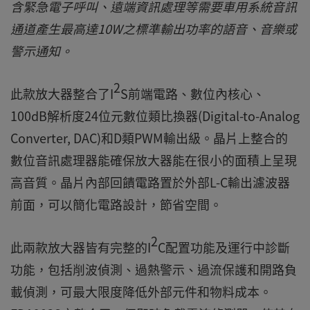
含緊急電子呼叫、遠端資訊處理等需要車用系統音訊
通道產生最高達10W之標準輸出功率的語音、音樂或
警示通知。
2
此款放大器整合了I
S前端電路、數位內核心、
100dB解析度24位元數位類比換器(Digital-to-Analog
Converter, DAC)和D類PWM輸出級。晶片上整合的
數位音訊處理器能確保放大器能在很小的面積上呈現
高音質。晶片內部回饋電路置於外部L-C輸出濾波器
前面，可以簡化電路設計，節省空間。
2
此兩款放大器皆有完整的I
C配置功能及運行中診斷
功能，包括削波偵測、過熱警示、過流保護和開路負
載偵測，可最大限度降低外部元件和物料成本。