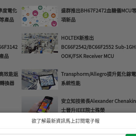
精準度電化
盛群推出BH67F2472血糖儀MCU
儀等產品
項新品
HOLTEK新推出
66F3142
BC66F2542/BC66F2552 Sub-1GH
列產品
OOK/FSK Receiver MCU
/F高效能返
Transphorm/Allegro提升氮化鎵
轉換器
系統性能
安立知技術長Alexander Chenaki
士晉升IEEE院士殊榮
欲了解最新資訊馬上訂閱電子報
 專為單節
HOLTEK新推出