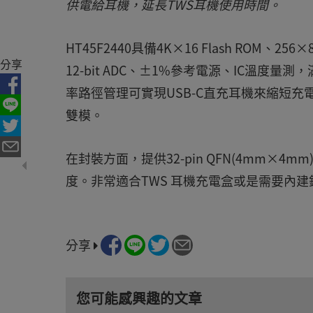
供電給耳機，延長TWS耳機使用時間。
HT45F2440具備4K×16 Flash ROM、256
分享
12-bit ADC、±1%參考電源、IC溫
率路徑管理可實現USB-C直充耳機來縮短充
雙模。
在封裝方面，提供32-pin QFN(4mm×
度。非常適合TWS 耳機充電盒或是需要內建
分享
您可能感興趣的文章