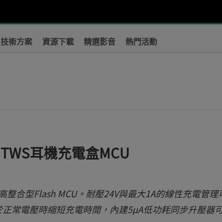
技術方案
資源下載
精選影音
熱門活動
？
40 TWS耳機充電盒MCU
40高整合型Flash MCU。耐壓24V與最大1A的線性充電管理
於正常電壓時縮短充電時間，內建5µA低功耗同步升壓器