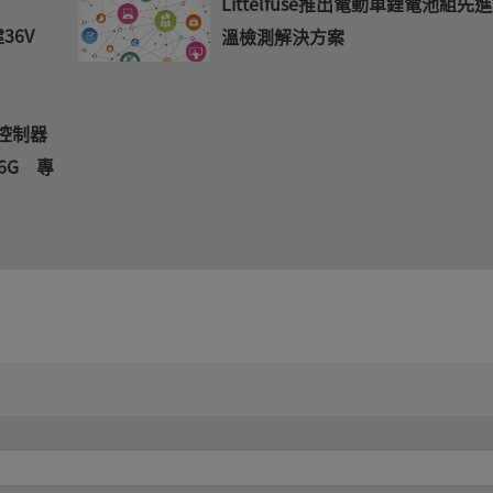
Littelfuse推出電動車鋰電池組先
建36V
溫檢測解決方案
微控制器
46G 專