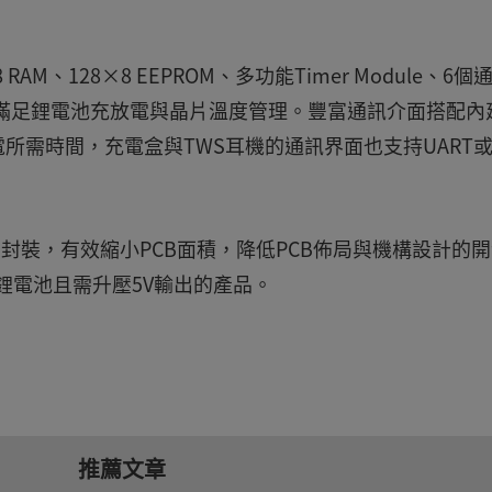
×8 RAM、128×8 EEPROM、多功能Timer Module、6個
度量測，滿足鋰電池充放電與晶片溫度管理。豐富通訊介面搭配內
電所需時間，充電盒與TWS耳機的通訊界面也支持UART或
4mm)封裝，有效縮小PCB面積，降低PCB佈局與機構設計的
鋰電池且需升壓5V輸出的產品。
推薦文章