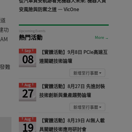
從汽車資安軌跡看見機器人未來: 機器人資
安風險與防禦之道 — VicOne
通道
建功
Upcoming Events
熱門活動
More →
AM
Sep
【實體活動】9月8日 PCIe高速互
08
連關鍵技術論壇
開發難
新增至行事曆
Aug
【實體活動】8月27日 先進封裝
27
技術創新與量產趨勢論壇
新增至行事曆
Aug
【實體活動】8月19日 AI無人載
19
具關鍵技術應用研討會