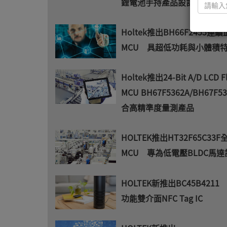
鋰電池手持產品設計
Holtek推出BH66F2455連
MCU 具超低功耗與小體積
Holtek推出24-Bit A/D LCD F
MCU BH67F5362A/BH67F5
合高精準度量測產品
HOLTEK推出HT32F65C33
MCU 專為低電壓BLDC馬達
HOLTEK新推出BC45B421
功能雙介面NFC Tag IC