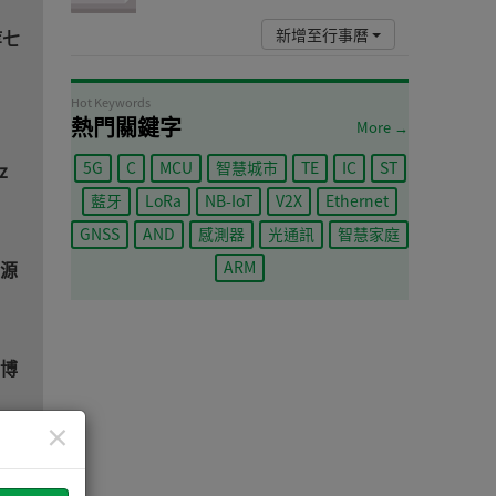
新增至行事曆
等七
Hot Keywords
熱門關鍵字
More →
5G
C
MCU
智慧城市
TE
IC
ST
z
藍牙
LoRa
NB-IoT
V2X
Ethernet
GNSS
AND
感測器
光通訊
智慧家庭
電源
ARM
n博
×