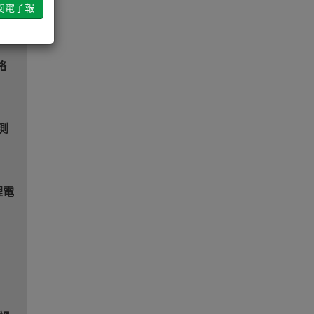
池保
略
入測
鋰電