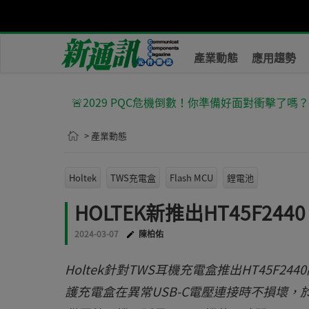
產業動態
應用趨勢
🚨2029 PQC危機倒數！你準備好面對衝擊了嗎
> 產業動態
Holtek
TWS充電盒
Flash MCU
鋰電池
HOLTEK新推出HT45F24
2024-03-07
陳柏佑
Holtek針對TWS耳機充電盒推出HT45F24
護充電盒在異常USB-C電壓連接時不損壞，