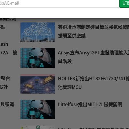
請
HT32F61630/HT32F61641鋰電
輸
護MCU
入
續血糖監測
您
特點
英飛凌承諾制定碳目標並將氣候戰
的
擴展至供應鏈
E-
mail
lash
372A 適
Ansys宣布AnsysGPT虛擬助理進
試階段
F全整合
HOLTEK新推出HT32F61730/741
設計
池管理MCU
1 具獵電
Littelfuse推出MITI-7L磁簧開關