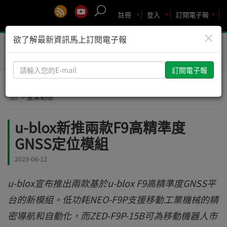
註冊
登入
訂閱電子報
×
欲了解最新資訊馬上訂閱電子報
Toggle
naviga
請
輸
入
> 產業動態
您
的
u-blox新推兩款F9高精準度
E-
GNSS定位模組
mail
2023-06-12
u-blox宣布推出兩款基於u-blox F9高精準度GNSS平
台的新模組。低功耗NEO-F9P支援移動工業機械的精
密導航和自動化，而ZED-F9P-15B可為移動機器人市