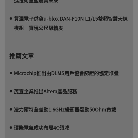
進技術重塑農業未來
貿澤電子供貨u-blox DAN-F10N L1/L5雙頻智慧天線
模組 實現公尺級精度
推薦文章
Microchip推出由DLMS用戶協會認證的協定堆疊
茂宣企業推出Altera產品服務
凌力爾特全差動1.6GHz緩衝器驅動50Ohm負載
環隆電氣成功布局4C領域