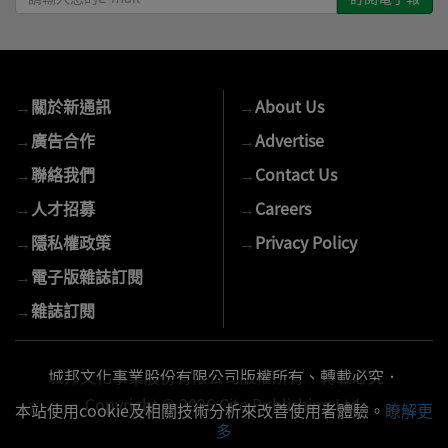
輸
入
您
的
→
關於新通訊
→
About Us
E-
mail
→
廣告合作
→
Advertise
→
聯絡我們
→
Contact Us
→
人才招募
→
Careers
→
隱私權政策
→
Privacy Policy
→
電子版雜誌訂閱
→
雜誌訂閱
城邦文化事業股份有限公司版權所有、轉載必究．
Copyright © 2026 Cite Publishing Ltd.
本站使用cookie及相關技術分析來改善使用者體驗。
瞭解更
多