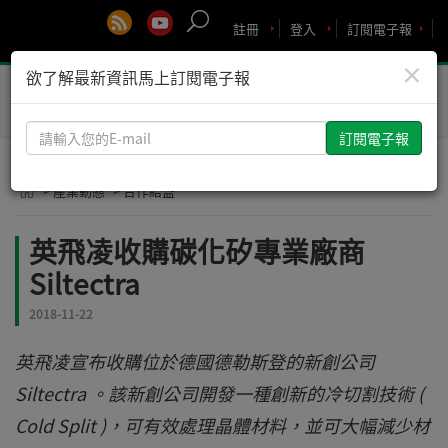
註冊
登入
訂閱電子報
×
欲了解最新資訊馬上訂閱電子報
Toggle
naviga
請
輸
入
> 產業動態
> 合作結盟
您
的
英飛凌收購碳化矽專業廠商
E-
Siltectra
mail
2018-11-22
英飛凌宣布收購位於德國德勒斯登的新創公司
Siltectra 。該新創公司開發一種創新的冷切割技術 (
Cold Split )，可有效處理晶體材料，並可大幅減少材