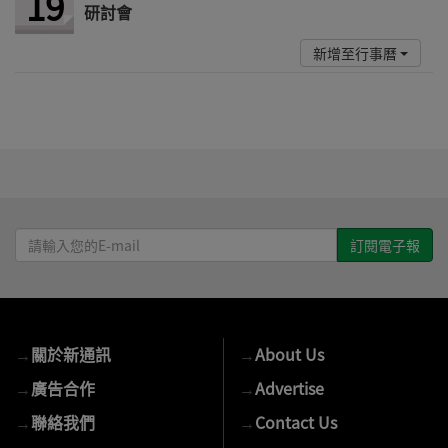
19
研討會
新增至行事曆
請
輸
入
您
的
→
關於新通訊
→
About Us
E-
mail
→
廣告合作
→
Advertise
→
聯絡我們
→
Contact Us