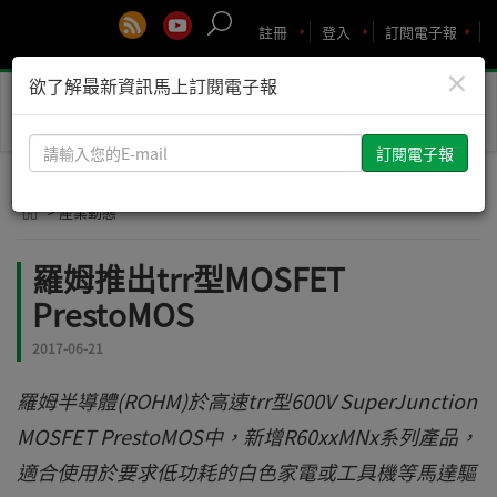
註冊
登入
訂閱電子報
×
欲了解最新資訊馬上訂閱電子報
Toggle
naviga
請
輸
入
> 產業動態
您
的
羅姆推出trr型MOSFET
E-
PrestoMOS
mail
2017-06-21
羅姆半導體(ROHM)於高速trr型600V SuperJunction
MOSFET PrestoMOS中，新增R60xxMNx系列產品，
適合使用於要求低功耗的白色家電或工具機等馬達驅