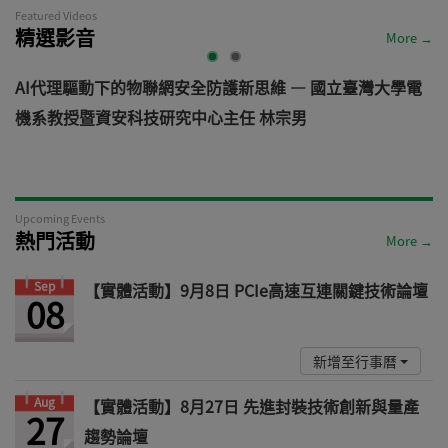
Featured Videos
精選影音
More →
AI代理驅動下的物聯網安全防護新思維 — 國立臺灣大學電
機系教授暨資安科技研究中心主任 林宗男
道
Upcoming Events
熱門活動
More →
Sep
【實體活動】9月8日 PCIe高速互連關鍵技術論壇
08
新增至行事曆
Aug
【實體活動】8月27日 先進封裝技術創新與量產
27
趨勢論壇