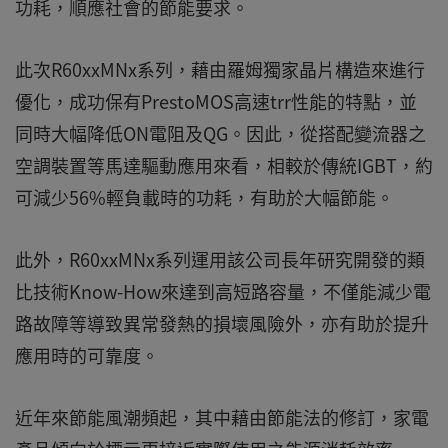
功耗，順應社會的節能要求。
此次R60xxMNx系列，藉由羅姆獨家晶片構造來進行
優化，成功保有PrestoMOS高速trr性能的特點，並
同時大幅降低ON電阻及QG。因此，從搭配變流器之
空調裝置等馬達驅動應用來看，相較於傳統IGBT，約
可減少56%輕負載時的功耗，有助於大幅節能。
此外，R60xxMNx系列運用該公司長年研究開發的類
比技術Know-How來達到高短路容量，不僅能減少電
路故障等導致異常發熱的損壞風險外，亦有助於提升
應用時的可靠度。
近年來節能風潮頻起，其中藉由節能法的修訂，家電