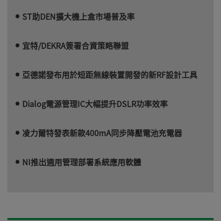
ST助DEN擴大機上盒市場普及率
宜特/DEKRA簽署合資策略聯盟
亞德諾發布用於短距無線裝置開發的新RF設計工具
Dialog電源管理IC大幅提升DSLR功率效率
凌力爾特發表新款400mA同步降壓電池充電器
NI推出適用管理部署系統應用軟體