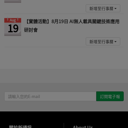
新增至行事曆
Aug
【實體活動】8月19日 AI無人載具關鍵技術應用
19
研討會
新增至行事曆
請
輸
入
您
的
→
關於新通訊
→
About Us