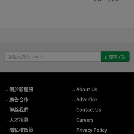
請
輸
入
您
的
→
關於新通訊
→
About Us
E-
mail
→
廣告合作
→
Advertise
→
聯絡我們
→
Contact Us
→
人才招募
→
Careers
→
隱私權政策
→
Privacy Policy