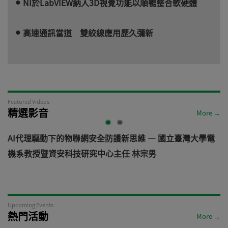
NI於LabVIEW納入3D視覺功能以順暢整合軟硬體
高速通訊當道 雙絞線應用歷久彌新
Featured Videos
精選影音
More →
AI代理驅動下的物聯網安全防護新思維 — 國立臺灣大學電
機系教授暨資安科技研究中心主任 林宗男
道
Upcoming Events
熱門活動
More →