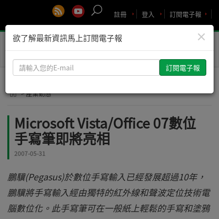
註冊
登入
訂閱電子報
×
欲了解最新資訊馬上訂閱電子報
Toggle
naviga
請
輸
入
> 產業動態
您
的
Microsoft Vista/Office 07數位
E-
手寫筆即將亮相
mail
2007-05-31
鵬驥(Pegasus)於數位手寫輸入已經發展超過10年，
鵬驥將手寫輸入經由獨特的紅外線和聲波定位技術電
腦數位化。此手寫筆可在一般紙上輕鬆的手寫和塗鴉