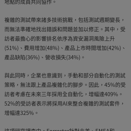
地點的成員共同協作。
複雜的測試帶來諸多技術挑戰，包括測試週期變長，
而無法準確地找出錯誤和問題並加以修正。其中，受
訪者最擔心的影響排名依序為資安漏洞風險上升
(51%)、費用增加(48%)、產品上市時間增加(42%)、
產品缺陷(36%)、營收損失(34%)。
與此同時，企業也意識到，手動和部分自動化的測試
策略，無法跟上產品複雜化的腳步。因此，45%的受
訪者考慮在未來三年採用全自動化，增幅達409%。
52%的受訪者表示將採用AI來整合複雜的測試套件，
增幅達325%。
這項研究調查中，Forrester針對北美、EMEA和