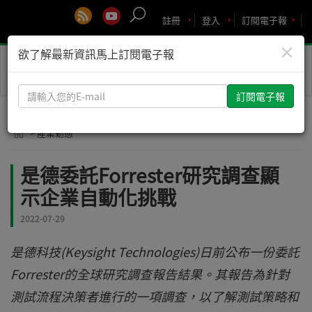
註冊
登入
訂閱電子報
×
欲了解最新資訊馬上訂閱電子報
Toggle
naviga
請
輸
入
> 產業動態
您
的
是德委託Forrester研究調查顯
E-
示企業自動化挑戰
mail
2022-07-29
是德科技(Keysight Technologies)日前公布一份委託
Forrester的全球研究調查報告結果。其報告為針對
測試流程決策者進行的一項調查，以了解測試策略和