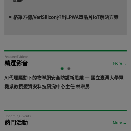
格羅方德/VeriSilicon推出LPWA單晶片IoT解決方案
Featured Videos
精選影音
More →
AI代理驅動下的物聯網安全防護新思維 — 國立臺灣大學電
機系教授暨資安科技研究中心主任 林宗男
道
Upcoming Events
熱門活動
More →