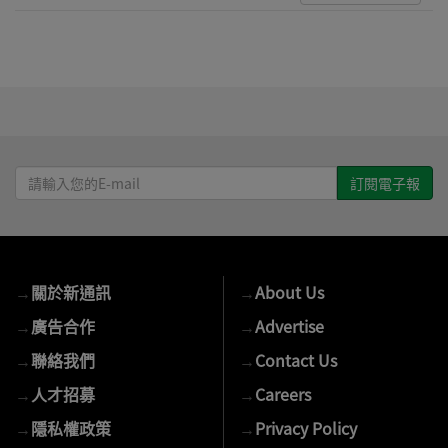
請
輸
入
您
的
→
關於新通訊
→
About Us
E-
mail
→
廣告合作
→
Advertise
→
聯絡我們
→
Contact Us
→
人才招募
→
Careers
→
隱私權政策
→
Privacy Policy