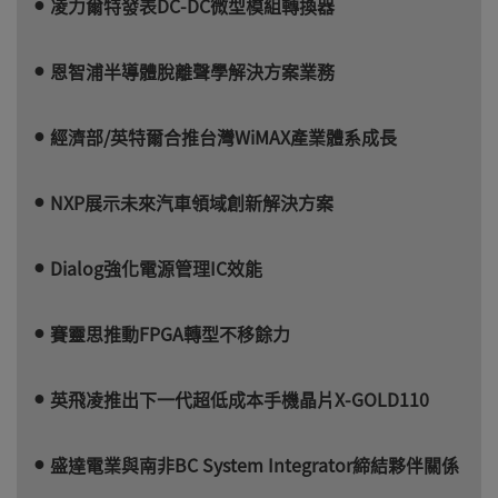
凌力爾特發表DC-DC微型模組轉換器
恩智浦半導體脫離聲學解決方案業務
經濟部/英特爾合推台灣WiMAX產業體系成長
NXP展示未來汽車領域創新解決方案
Dialog強化電源管理IC效能
賽靈思推動FPGA轉型不移餘力
英飛凌推出下一代超低成本手機晶片X-GOLD110
盛達電業與南非BC System Integrator締結夥伴關係