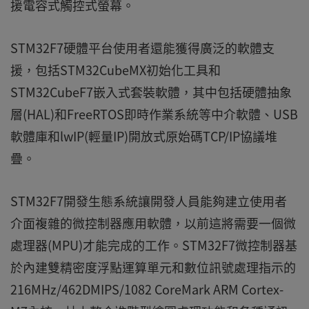
援電容式觸控式螢幕。
STM32F7硬體平台使用者還能獲得廣泛的軟體支
援，包括STM32CubeMX初始化工具和
STM32CubeF7嵌入式套裝軟體，其中包括硬體抽象
層(HAL)和FreeRTOS即時作業系統等中介軟體、USB
軟體庫和lwIP(輕量IP)開放式原始碼TCP/IP協議堆
疊。
STM32F7開發生態系統讓開發人員能夠建立使用者
介面複雜的微控制器應用軟體，以前這將需要一個微
處理器(MPU)才能完成的工作。STM32F7微控制器基
於內建雙精密度浮點運算單元和數位訊號處理指示的
216MHz/462DMIPS/1082 CoreMark ARM Cortex-