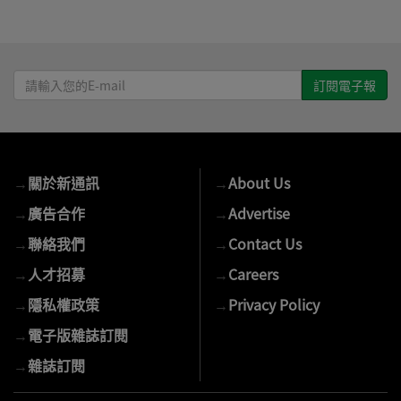
請
輸
入
您
的
→
關於新通訊
→
About Us
E-
mail
→
廣告合作
→
Advertise
→
聯絡我們
→
Contact Us
→
人才招募
→
Careers
→
隱私權政策
→
Privacy Policy
→
電子版雜誌訂閱
→
雜誌訂閱