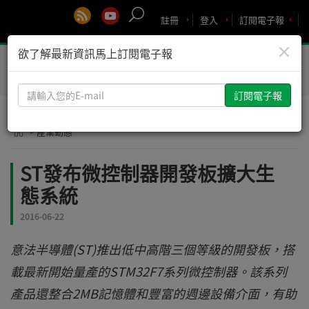
註冊
登入
訂閱電子報
×
欲了解最新資訊馬上訂閱電子報
Toggle
naviga
請
輸
入
> 產業動態
您
的
ST發布微控制器開發板擴大生
E-
態系統
mail
2016-06-22
意法半導體(ST)推出低中高階三個等級的開發板，搭
載最新開始量產的STM32F7系列微控制器。該系列
產品還整合2MB記憶體和豐富的週邊設備介面，有助