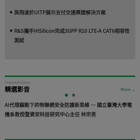
英飛凌於UITP展示支付交通票證解決方案
R&S攜手HiSilicon完成3GPP R10 LTE-A CAT6相容性
測試
Featured Videos
精選影音
More →
AI代理驅動下的物聯網安全防護新思維 — 國立臺灣大學電
機系教授暨資安科技研究中心主任 林宗男
道