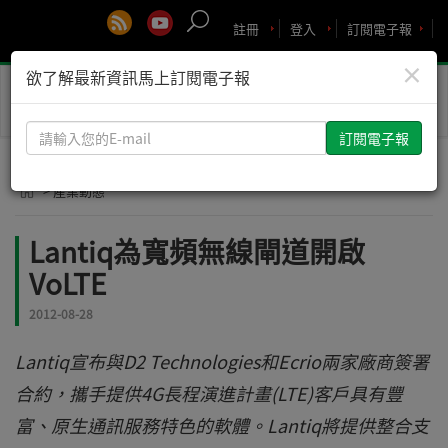
註冊
登入
訂閱電子報
×
欲了解最新資訊馬上訂閱電子報
Toggle
naviga
請
輸
入
> 產業動態
您
的
Lantiq為寬頻無線閘道開啟
E-
VoLTE
mail
2012-08-28
Lantiq宣布與D2 Technologies和Ecrio兩家廠商簽署
合約，攜手提供4G長程演進計畫(LTE)客戶具有豐
富、原生通訊服務特色的軟體。Lantiq將提供整合支