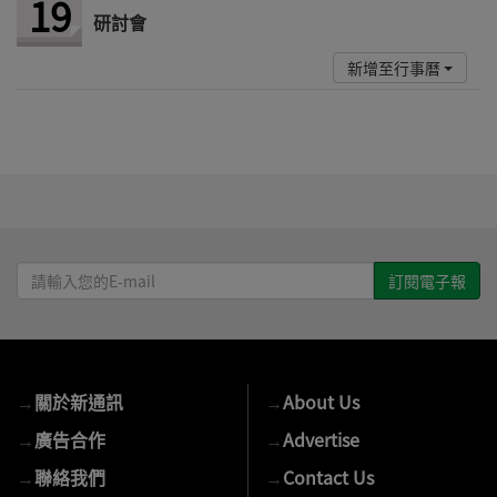
19
研討會
新增至行事曆
請
輸
入
您
的
→
關於新通訊
→
About Us
E-
mail
→
廣告合作
→
Advertise
→
聯絡我們
→
Contact Us