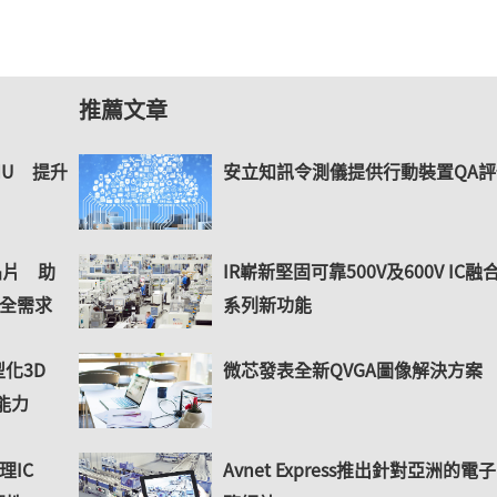
推薦文章
MU 提升
安立知訊令測儀提供行動裝置QA
晶片 助
IR嶄新堅固可靠500V及600V IC融
全需求
系列新功能
型化3D
微芯發表全新QVGA圖像解決方案
能力
IC
Avnet Express推出針對亞洲的電