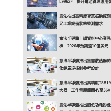
L9963F 提升電池管理應用
意法推出高精度智慧振動感測
足工業設備狀態監測需求
意法半導體上調資料中心業務
標 2026年預期達10億美元
意法半導體推出無需散熱器的6
化鎵馬達控制參考設計
意法半導體推出高精度TSB19
大器 工作電壓範圍4V至36V
意法半導體推出超低功耗影像