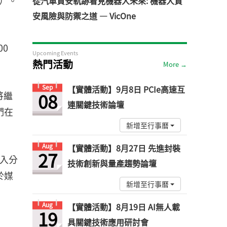
I）。
從汽車資安軌跡看見機器人未來: 機器人資
安風險與防禦之道 — VicOne
00
Upcoming Events
熱門活動
More →
Sep
【實體活動】9月8日 PCIe高速互
08
將繼
連關鍵技術論壇
們在
新增至行事曆
Aug
【實體活動】8月27日 先進封裝
27
深入分
技術創新與量產趨勢論壇
於媒
新增至行事曆
Aug
【實體活動】8月19日 AI無人載
19
具關鍵技術應用研討會