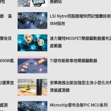
彈性
務網站
器 滿
LSI Nytro伺服器端快閃記憶體技
IBM採用
營收目
凌力爾特MOSFET閘極驅動器擴充
度範圍
00W氮
TI發布新款車用閘極驅動器
2運算放
安華高推出新加強型主流小型化光
滑鼠感測器
感測
Microchip發布全新PIC MCU系列