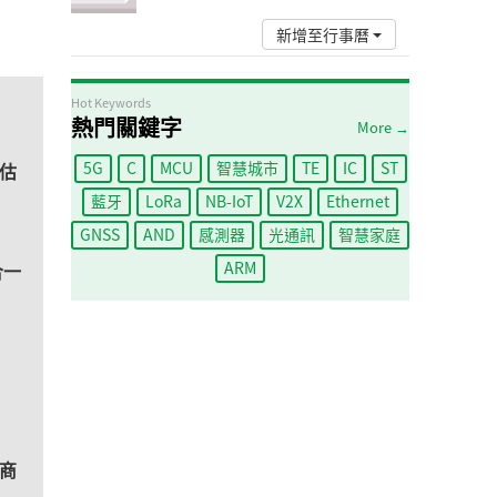
新增至行事曆
Hot Keywords
熱門關鍵字
More →
5G
C
MCU
智慧城市
TE
IC
ST
評估
藍牙
LoRa
NB-IoT
V2X
Ethernet
GNSS
AND
感測器
光通訊
智慧家庭
ARM
合一
子商