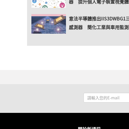
器 提升個人電子裝置視覺體
意法半導體推出IIS3DWBG1
感測器 簡化工業與車用監測
請
輸
入
您
的