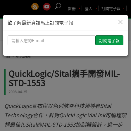
註冊
登入
訂閱電子報
×
欲了解最新資訊馬上訂閱電子報
Toggle
naviga
請
輸
入
> 產業動態
您
的
QuickLogic/Sital攜手開發MIL-
E-
STD-1553
mail
2008-04-25
QuickLogic宣布與以色列航空科技領導者Sital
Technology合作，針對QuickLogic ViaLink可編程架
構最佳化Sital的MIL-STD-1553控制器設計，進一步