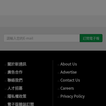
請
輸
入
您
的
→
關於新通訊
→
About Us
E-
mail
→
廣告合作
→
Advertise
→
聯絡我們
→
Contact Us
→
人才招募
→
Careers
→
隱私權政策
→
Privacy Policy
→
電子版雜誌訂閱