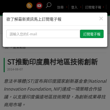
註冊
登入
訂閱電子報
×
欲了解最新資訊馬上訂閱電子報
Toggle
naviga
請
輸
入
> 產業動態
您
的
ST推動印度農村地區技術創新
E-
mail
2014-08-07
意法半導體(ST)宣布與印度國家創新基金會(National
Innovation Foundation, NIF)達成一項策略合作協
議，以支援印度偏遠地區技術開發，為創新成果尋找
商用市場。