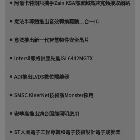
阿爾卡特朗訊攜手Zain KSA部署超高速寬頻接取網路
意法半導體推出音效轉換驅動二合一IC
意法推出新一代智慧物件安全晶片
Intersil即將供應先進ISL6442MGTX
ADI推出LVDS數位隔離器
SMSC KleerNet技術獲Monster採用
安華高推出適合固態照明應用
ST入圍電子工程專輯和電子技術設計電子成就獎