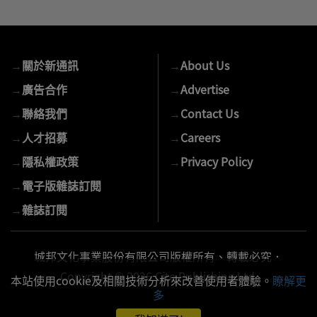
輸
入
您
的
→
關於新通訊
→
About Us
E-
mail
→
廣告合作
→
Advertise
→
聯絡我們
→
Contact Us
→
人才招募
→
Careers
→
隱私權政策
→
Privacy Policy
→
電子版雜誌訂閱
→
雜誌訂閱
城邦文化事業股份有限公司版權所有、轉載必究．
Copyright © 2026 Cite Publishing Ltd.
本站使用cookie及相關技術分析來改善使用者體驗。
瞭解更
多