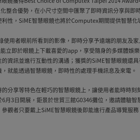
est Choice of Computex Taipei 2014 Awar
以核心微型化整合優勢，在小尺寸空間中匯聚了即時資訊分享與即
性，SiME智慧眼鏡也將於Computex期間提供智慧化
紀錄使用者眼前所看到的影像，即時分享予遠端的朋友及家
境，能立即於眼鏡上下載喜愛的app，享受隨身的多媒體娛
的資訊並進行互動性的溝通；獲獎的SiME智慧眼鏡還具
機，就能透過智慧眼鏡，即時性的處理手機訊息及來電。
時的分享等特色在輕巧的智慧眼鏡上，讓使用者能時時刻
將於6月3日開展，鉅景於世貿三館G0346攤位，邀請體驗智
參觀者只要戴上SiME智慧眼鏡後即能進行產品導覽服務