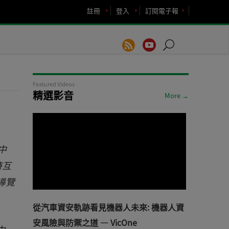
註冊
登入
訂閱電子報
Featured Videos
精選影音
More →
d中
時互
導覽
從汽車資安軌跡看見機器人未來: 機器人資
安風險與防禦之道 — VicOne