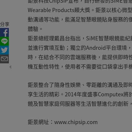
鉅景科技ChipSiP宣布，自行研發的SiME智慧眼鏡獲得B
Wearable Products類大獎。鉅景
動溝通等功能，能滿足智慧眼鏡貼身服務的便利
分享
體驗。
鉅景總經理戴昌台指出，SiME智慧眼鏡能
並進行實境互動；獨立的Android平台環
時，在結合不同的雲端服務後，能提供即時性
機互動性特性，使用者不需要從口袋拿出手
鉅景整合了隨身性娛樂、零距離的溝通及即
享生活的精彩。2014年度盛事Computex
鏡及智慧家庭伺服器等生活智慧進化的創新，
鉅景網址：www.chipsip.com