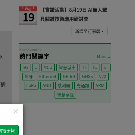
Aug
【實體活動】8月19日 AI無人載
19
具關鍵技術應用研討會
新增至行事曆
Hot Keywords
熱門關鍵字
小
More →
5G
C
MCU
智慧城市
TE
IC
ST
藍牙
Ethernet
NB-IoT
GNSS
V2X
培訓
LoRa
AND
感測器
光通訊
ARM
智慧家庭
×
賽正