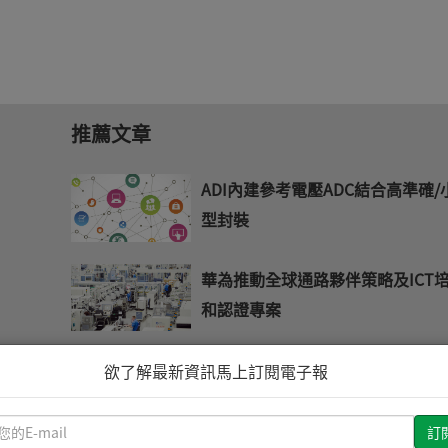
推薦文章
ADI內建參考電壓ADC結合高準確/
型封裝
華為推動全球通路夥伴策略及ICT
和認證專案
ST 2013年台灣iNEMO校園設計競
欲了解最新資訊馬上訂閱電子報
式起跑
請