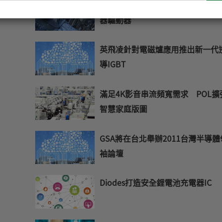
輸
凌力爾特發表新款推挽式DC-DC變
入
器驅動器
您
的
E-
英飛凌針對電磁爐應用推出新一代
mail
導IGBT
滿足4K影音串流頻寬需求 POL擴
智慧家庭版圖
GSA將在台北舉辦2011台灣半導體
袖論壇
Diodes打造安全鋰電池充電器IC