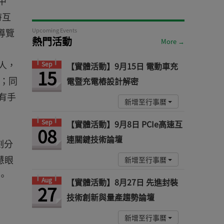
d中
時互
導覽
Upcoming Events
熱門活動
More →
人，
Sep
【實體活動】9月15日 電動車充
15
樂；同
電暨充電樁設計解密
有手
新增至行事曆
Sep
【實體活動】9月8日 PCIe高速互
08
連關鍵技術論壇
刻分
慧眼
新增至行事曆
。
Aug
【實體活動】8月27日 先進封裝
27
技術創新與量產趨勢論壇
新增至行事曆