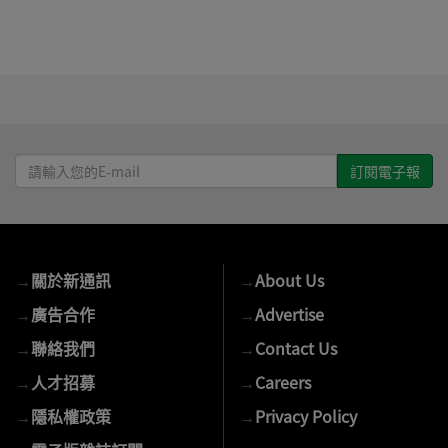
請
輸
入
您
的
→
關於新通訊
→
About Us
E-
mail
→
廣告合作
→
Advertise
→
聯絡我們
→
Contact Us
→
人才招募
→
Careers
→
隱私權政策
→
Privacy Policy