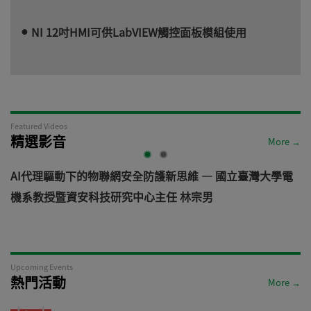
NI 12吋HMI可供LabVIEW觸控面板模組使用
Featured Videos
精選影音
More →
AI代理驅動下的物聯網安全防護新思維 — 國立臺灣大學電
機系教授暨資安科技研究中心主任 林宗男
道
Upcoming Events
熱門活動
More →