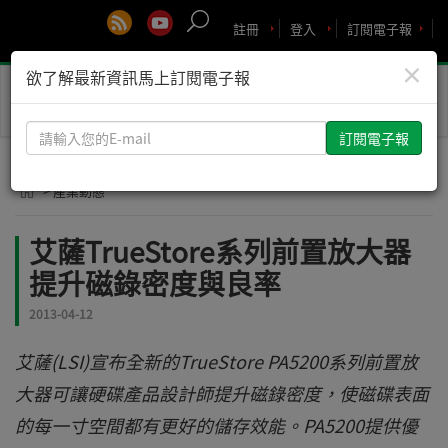
註冊
登入
訂閱電子報
×
欲了解最新資訊馬上訂閱電子報
Toggle
naviga
請
輸
入
> 產業動態
您
的
艾薩TrueStore系列前置放大器
E-
提升磁錄密度與良率
mail
2013-04-12
艾薩(LSI)宣布全新的TrueStore PA5200系列前置放
大器可讓硬碟產品設計師提升磁錄密度，使磁碟表面
的每一寸空間都有更好的儲存效能。PA5200提供優