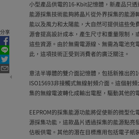
小型產品供電的16-Kbit記憶體，新產品
能源採集技術能夠將晶片從外界採集的能源
能以及風力和太陽能，大自然可提供這些免
分享
源會提高設計成本，產生尺寸和重量限制，
這些資源。由於無需電源線、無需為電池充
此，這項技術正受到消費者的廣泛關注。
意法半導體的雙介面記憶體，包括新推出的16-K
ISO15693非接觸式無線射頻介面。這個射
集的無線電波轉化成輸出電壓，驅動其他的
EEPROM的採集能源功能將促使新的微型化
源採集功能，這款晶片透過採集的能源點亮發光二極
估板供電。其他的潛在目標應用包括電子紙