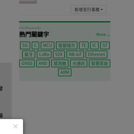
新增至行事曆
Hot Keywords
熱門關鍵字
More →
5G
C
MCU
智慧城市
TE
IC
ST
藍牙
LoRa
V2X
NB-IoT
Ethernet
GNSS
AND
感測器
光通訊
智慧家庭
ARM
發
輸
×