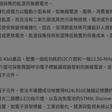
只透過採集的能源而無需電池。
轉化成電力以驅動小型系統，如無線電波、廢熱、消費者
費能源，而且沒有二氧化碳或其他污染物排放。電池或外
或使安裝變得複雜化，因此，這項節能技術可讓設計人員
電或更換電池，能源採集技術有望降低裝置的保養成本，
bit產品，配備一個低功耗的I2C介面和一個13.56-MH
頻介面可採集周圍RFID電子標籤讀寫器發射的無線電波，
電子元件。
電子元件。意法半導體成功地實現M24LR16E無線記憶體
體(LED)指示燈，以及為免電池的STM8L Discove
裝置，如電子貨架標籤、工業自動化、感測與監視系統以