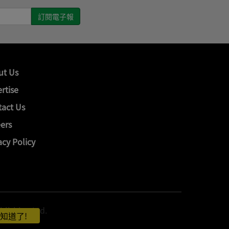
ut Us
rtise
act Us
ers
acy Policy
hing Ltd.
知道了!