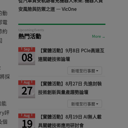
從汽車資安軌跡看見機器人未來: 機器人資
安風險與防禦之道 — VicOne
的動
部電
節約
Upcoming Events
熱門活動
More →
因
Sep
【實體活動】9月8日 PCIe高速互
08
連關鍵技術論壇
z
新增至行事曆
並將採
Aug
【實體活動】8月27日 先進封裝
27
技術創新與量產趨勢論壇
的能
新增至行事曆
ry評
Aug
【實體活動】8月19日 AI無人載
19
及個
具關鍵技術應用研討會