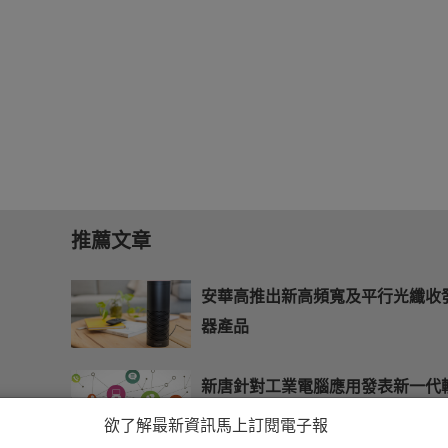
推薦文章
安華高推出新高頻寬及平行光纖收
器產品
新唐針對工業電腦應用發表新一代
出/輸入晶片
欲了解最新資訊馬上訂閱電子報