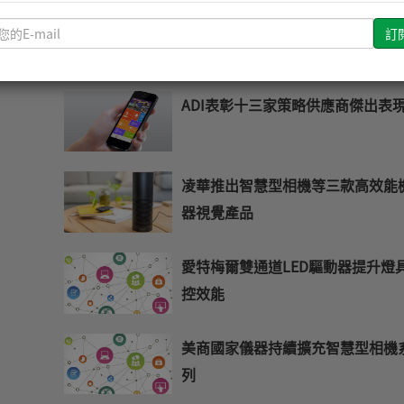
搶攻入門型手機市場 Silicon Lab
請
輸
AeroFONE
入
您
ADI表彰十三家策略供應商傑出表
的
E-
mail
凌華推出智慧型相機等三款高效能
器視覺產品
愛特梅爾雙通道LED驅動器提升燈
控效能
美商國家儀器持續擴充智慧型相機
列