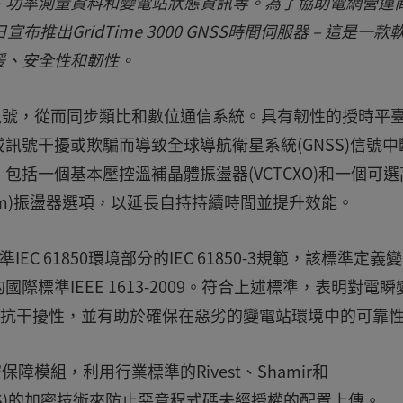
、功率測量資料和變電站狀態資訊等。為了協助電網營運
c.今日宣布推出GridTime 3000 GNSS時間伺服器 – 這是一
援、安全性和韌性。
和頻率訊號，從而同步類比和數位通信系統。具有韌性的授時平
訊號干擾或欺騙而導致全球導航衛星系統(GNSS)信號中
括一個基本壓控溫補晶體振盪器(VCTCXO)和一個可選
dium)振盪器選項，以延長自持持續時間並提升效能。
IEC 61850環境部分的IEC 61850-3規範，該標準定義
標準IEEE 1613-2009。符合上述標準，表明對電瞬
高抗干擾性，並有助於確保在惡劣的變電站環境中的可靠
密保障模組，利用行業標準的Rivest、Shamir和
(AES)的加密技術來防止惡意程式碼未經授權的配置上傳。