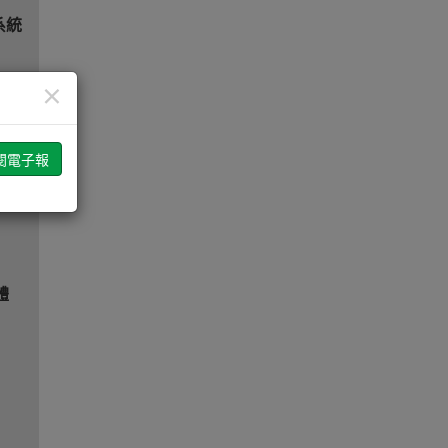
系統
×
有
體