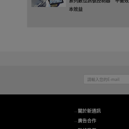
系列數位訊號控制器 平衡效
本效益
請
輸
入
您
的
→
關於新通訊
E-
mail
→
廣告合作