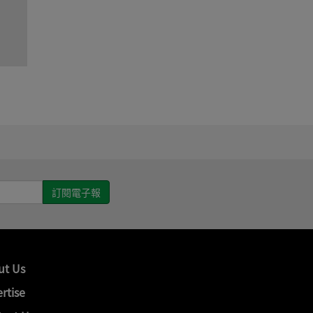
ut Us
rtise