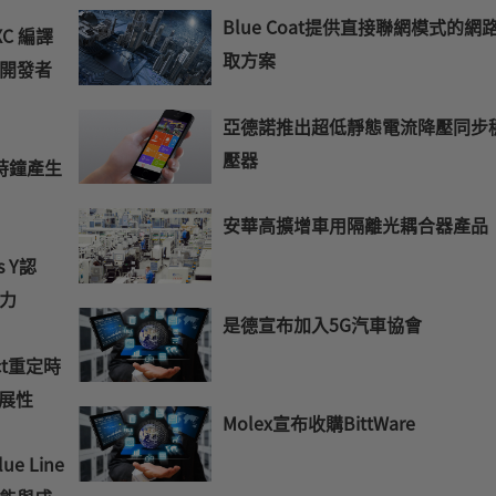
Blue Coat提供直接聯網模式的網
XC 編譯
取方案
開發者
亞德諾推出超低靜態電流降壓同步
壓器
出時鐘產生
安華高擴增車用隔離光耦合器產品
s Y認
力
是德宣布加入5G汽車協會
ect重定時
展性
Molex宣布收購BittWare
ue Line