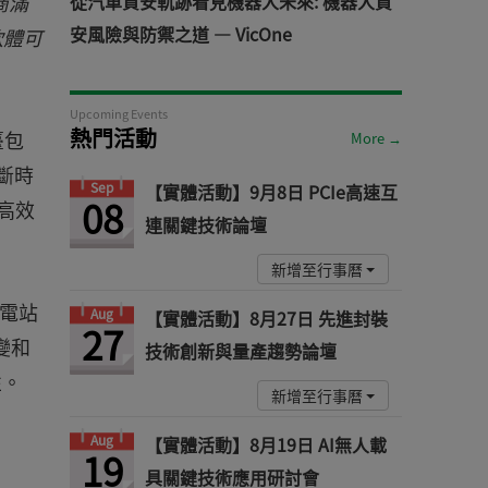
商滿
從汽車資安軌跡看見機器人未來: 機器人資
安風險與防禦之道 — VicOne
款軟體可
Upcoming Events
熱門活動
臺包
More →
斷時
Sep
【實體活動】9月8日 PCIe高速互
08
高效
連關鍵技術論壇
新增至行事曆
變電站
Aug
【實體活動】8月27日 先進封裝
27
變和
技術創新與量產趨勢論壇
性。
新增至行事曆
Aug
【實體活動】8月19日 AI無人載
19
具關鍵技術應用研討會