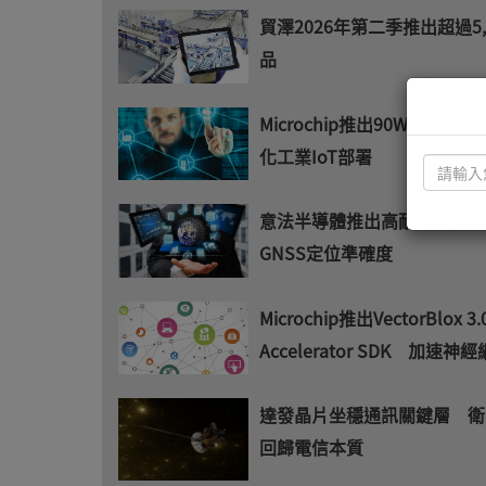
貿澤2026年第二季推出超過5,
品
Microchip推出90W PoE
化工業IoT部署
意法半導體推出高耐溫車用I
GNSS定位準確度
Microchip推出VectorBlox 3.
Accelerator SDK 加速
達發晶片坐穩通訊關鍵層 衛
回歸電信本質