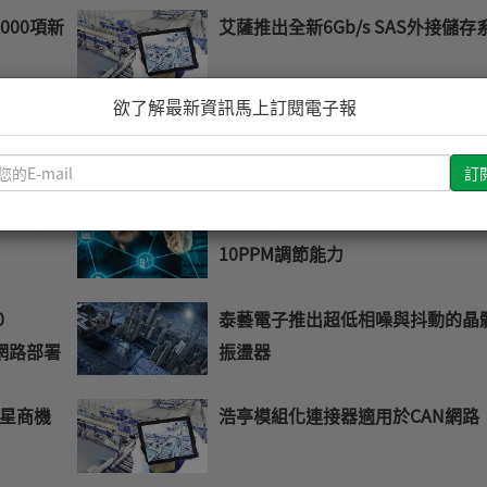
000項新
艾薩推出全新6Gb/s SAS外接儲存
欲了解最新資訊馬上訂閱電子報
解決方案 簡
凌力爾特發布IQ湧浪抑制器
請
輸
入
MU 提升
凌力爾特可編程200mA兩端電流具
您
10PPM調節能力
的
E-
0
泰藝電子推出超低相噪與抖動的晶
mail
神經網路部署
振盪器
星商機
浩亭模組化連接器適用於CAN網路