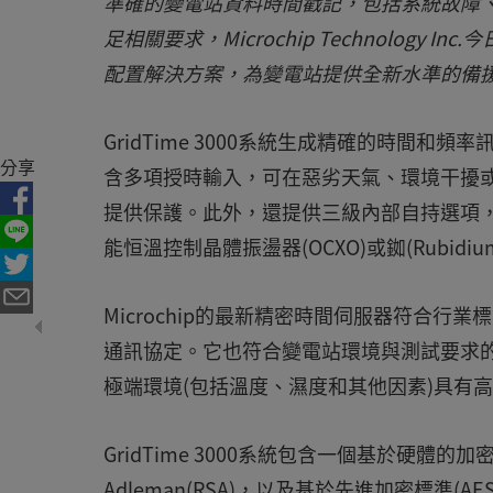
準確的變電站資料時間戳記，包括系統故障
足相關要求，Microchip Technology In
配置解決方案，為變電站提供全新水準的備
GridTime 3000系統生成精確的時間
分享
含多項授時輸入，可在惡劣天氣、環境干擾或
提供保護。此外，還提供三級內部自持選項，包
能恒溫控制晶體振盪器(OCXO)或銣(Rubi
Microchip的最新精密時間伺服器符合行業標準
通訊協定。它也符合變電站環境與測試要求的國際
極端環境(包括溫度、濕度和其他因素)具有
GridTime 3000系統包含一個基於硬體的加
Adleman(RSA)，以及基於先進加密標準