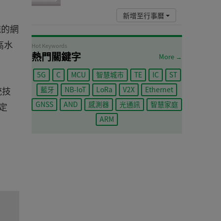
新增至行事曆
施的網
高水
Hot Keywords
熱門關鍵字
More →
5G
C
MCU
智慧城市
TE
IC
ST
統技
藍牙
NB-IoT
LoRa
V2X
Ethernet
GNSS
AND
感測器
光通訊
智慧家庭
定
ARM