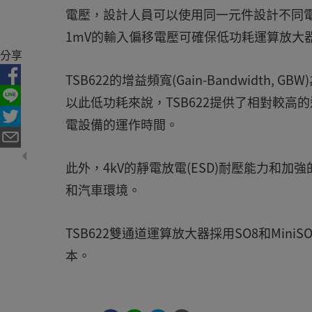
電壓，設計人員可以使用同一元件設計不同
1mV的輸入偏移電壓可確保低功耗運算放大
分享
TSB622的增益頻寬(Gain-Bandwidth,
以此低功耗來說，TSB622提供了相對較
電設備的運作時間。
此外，4kV的靜電放電(ESD)耐壓能力和加
和汽車環境。
TSB622雙通道運算放大器採用SO8和Min
本。