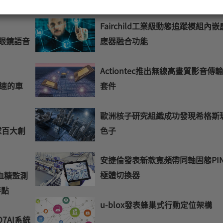
入
您
Fairchild工業級動態追蹤模組內嵌
的
I眼鏡語音
應器融合功能
E-
mail
Actiontec推出無線高畫質影音傳
套件
加速的車
歐洲核子研究組織成功發現希格斯
色子
球百大創
安捷倫發表新款寬頻帶同軸固態PI
極體切換器
續血糖監測
特點
u-blox發表蜂巢式行動定位架構
O7AI系統