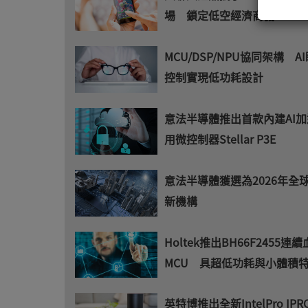
場 鎖定低空經濟商機
MCU/DSP/NPU協同架構 A
控制實現低功耗設計
意法半導體推出首款內建AI
用微控制器Stellar P3E
意法半導體獲選為2026年全
新機構
Holtek推出BH66F2455連
MCU 具超低功耗與小體積
英特博推出全新IntelPro IPR