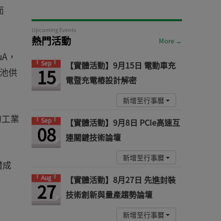
而
Upcoming Events
熱門活動
More →
μA，
Sep
【實體活動】9月15日 電動車充
15
電池供
電暨充電樁設計解密
新增至行事曆
的工業
Sep
【實體活動】9月8日 PCIe高速互
08
連關鍵技術論壇
新增至行事曆
體成
Aug
【實體活動】8月27日 先進封裝
27
技術創新與量產趨勢論壇
新增至行事曆