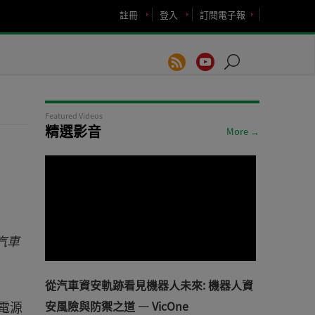
註冊
登入
訂閱電子報
Featured Videos
精選影音
More →
和汽車
從汽車資安軌跡看見機器人未來: 機器人資
寬電源
安風險與防禦之道 — VicOne