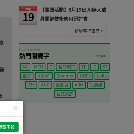
Aug
【實體活動】8月19日 AI無人載
19
具關鍵技術應用研討會
新增至行事曆
的
Hot Keywords
熱門關鍵字
More →
5G
MCU
C
智慧城市
TE
IC
ST
器
藍牙
NB-IoT
Ethernet
GNSS
LoRa
V2X
AND
感測器
ARM
光通訊
智慧家庭
添
×
指令