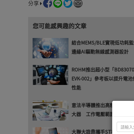
分享
您可能感興趣的文章
結合MEMS/BLE實現低功耗監
邊緣AI驅動無線感測器設計
ROHM推出超小型「BD83070
EVK-002」參考板以提升電
性能
意法半導體推出高精度TSB19
大器 工作電壓範圍4V至36V
大聯大詮鼎攜手ST布局飛行