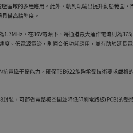
電壓區域的多種應用。此外，軌到軌輸出提升動態範圍，
器具備高精準度。
 GBW)為1.7MHz，在36V電源下，每通道最大運作電流則為375
高的速度。低電源電流，則適合低功耗應用，並有助於延長
強的抗電磁干擾能力，確保TSB622能夠承受技術要求嚴格
iSO8封裝，可節省電路板空間並降低印刷電路板(PCB)的整