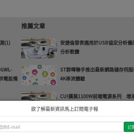
推薦文章
測(1)
安捷倫發表適用於USB協定分析儀
分析軟體
GWL-
ST群暉聯手推出最新網路儲存伺服
池供電設備
4K串流體驗
CUI擴展1100W前端電源系列 增
2運算放
DC輸入版本
欲了解最新資訊馬上訂閱電子報
SGS舉辦CEC節能驗證標準暨EuP
請
汽車市
執行趨勢研討會
輸