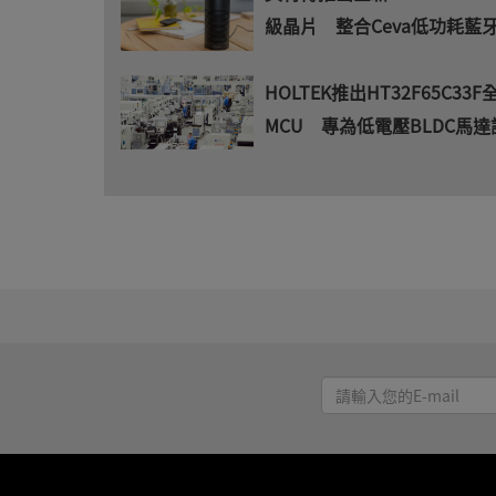
級晶片 整合Ceva低功耗藍
HOLTEK推出HT32F65C33
MCU 專為低電壓BLDC馬達
請
輸
入
您
的