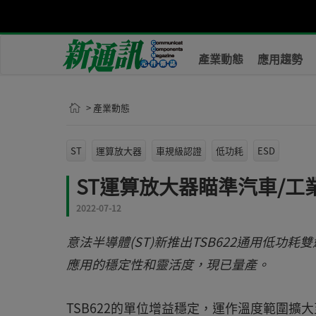
產業動態
應用趨勢
> 產業動態
ST
運算放大器
車規級認證
低功耗
ESD
ST運算放大器瞄準汽車/工
2022-07-12
意法半導體(ST)新推出TSB622通用低功耗雙運算
應用的穩定性和靈活度，現已量產。
TSB622的單位增益穩定，運作溫度範圍擴大至-