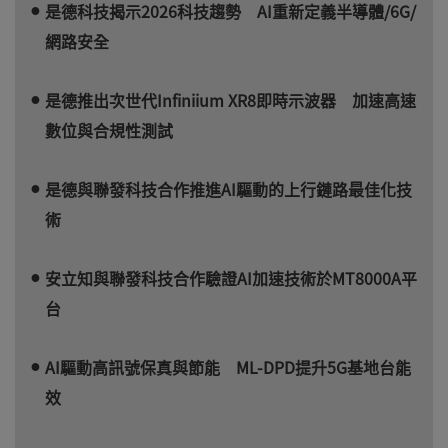
是德科技揭示2026科技趨勢 AI重新定義半導體/6G/
網路安全
是德推出次世代Infiniium XR8即時示波器 加速高速
數位與合規性測試
是德與聯發科技合作推進AI驅動的上行鏈路最佳化技
術
安立知與聯發科技合作驗證AI加速技術於MT8000A平
台
AI驅動高訊號保真與節能 ML-DPD提升5G基地台能
效