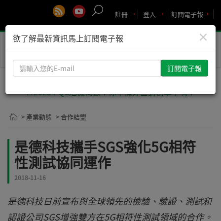
註冊
登入
訂閱電子報
×
欲了解最新資訊馬上訂閱電子報
Toggle
naviga
請
輸
入
🚨2029 PQC危機倒數！你準備好面對衝擊了嗎？
您
的
> 產業動態
> 合作結盟
E-
mail
是德科技攜手SGS強化5G相符
性測試協同運作
2018-11-16
是德科技日前宣布與全球領先的檢驗、驗證、測試和
認證公司SGS增強雙方在5G相符性測試領域的合作。