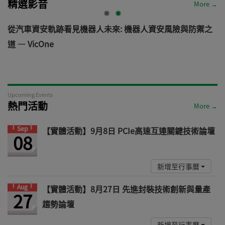
精選影音
More →
電
從汽車資安軌跡看見機器人未來: 機器人資安風險與防禦之
道 — VicOne
Upcoming Events
熱門活動
More →
Sep
【實體活動】9月8日 PCIe高速互連關鍵技術論壇
08
新增至行事曆
Aug
【實體活動】8月27日 先進封裝技術創新與量產
27
趨勢論壇
新增至行事曆