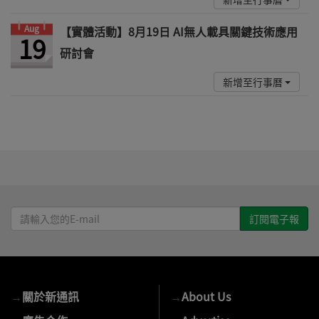
Aug
【實體活動】8月19日 AI無人載具關鍵技術應用
19
研討會
新增至行事曆
請
輸
入
您
的
→
關於新通訊
→
About Us
E-
mail