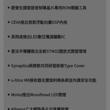
愛普生開發語音制導晶片專用ROM模擬工具
CEVA推出首款浮點向量DSP內核
英飛凌推出LED數位電源驅動IC
意法半導體推出全新STM32開放式開發環境
Synaptics與微軟共同研發新款Type Cover
u-blox M8接收器支援伽利略系統並內建安全功能
Molex推出Woodhead LED筒燈
Atheros乙太網路晶片出貨量破億