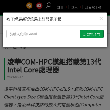
註冊
登入
訂閱電子報
×
欲了解最新資訊馬上訂閱電子報
Toggle
naviga
請
輸
入
> 產業動態
您
的
凌華COM-HPC模組搭載第13代
E-
Intel Core處理器
mail
2023-08-17
凌華科技宣布推出COM-HPC-cRLS，這款COM-HPC
Client type Size C模組搭載最新第13代Intel Core處
理器，是凌華科技熱門嵌入式電腦模組(Computer-