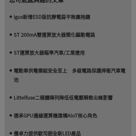
igus新增ESD版抗靜電扁平無塵拖鏈
ST 200mA雙運算放大器簡化驅動電路
ST運算放大器瞄準汽車/工業應用
電動車供電模組安全至上 多級電路保護捍衛汽車電
池
Littelfuse二極體陣列降低低電壓瞬態尖峰影響
德承GPU邊緣運算機建構AIoT核心角色
儒卓力提供歐司朗全新LED產品