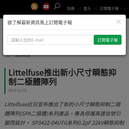
註冊
登入
訂閱電子報
×
欲了解最新資訊馬上訂閱電子報
Toggle
naviga
請
輸
入
> 產業動態
您
的
Littelfuse推出新小尺寸瞬態抑
E-
制二極體陣列
mail
2017-12-15
Littelfuse近日宣布推出了新的小尺寸瞬態抑制二極
體陣列(SPA二極體)系列產品，專為保護高速信號引
腳而設計。 SP3422-04UTG系列0.2pF 22kV瞬態抑制