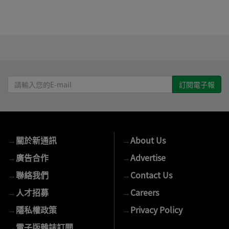
請
輸
入
您
的
→
關於新通訊
→
About Us
E-
mail
→
廣告合作
→
Advertise
→
聯絡我們
→
Contact Us
→
人才招募
→
Careers
→
隱私權政策
→
Privacy Policy
→
電子版雜誌訂閱