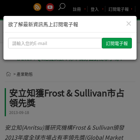
註冊
登入
訂閱電子報
×
欲了解最新資訊馬上訂閱電子報
Toggle
naviga
請
輸
入
🚨2029 PQC危機倒數！你準備好面對衝擊了嗎？
您
的
> 產業動態
E-
mail
安立知獲Frost & Sullivan市占
領先獎
2013-09-18
安立知(Anritsu)獲研究機構Frost & Sullivan頒發
2013年度全球市場占有率領先獎(Global Market