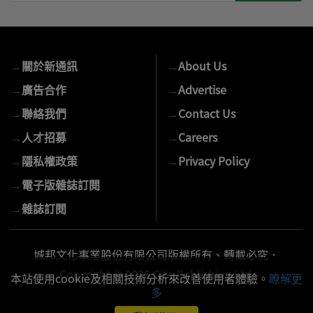
輸
入
您
的
→
關於新通訊
→
About Us
E-
mail
→
廣告合作
→
Advertise
→
聯絡我們
→
Contact Us
→
人才招募
→
Careers
→
隱私權政策
→
Privacy Policy
→
電子版雜誌訂閱
→
雜誌訂閱
城邦文化事業股份有限公司版權所有、轉載必究．
Copyright © 2026 Cite Publishing Ltd.
本站使用cookie及相關技術分析來改善使用者體驗。
瞭解更
多