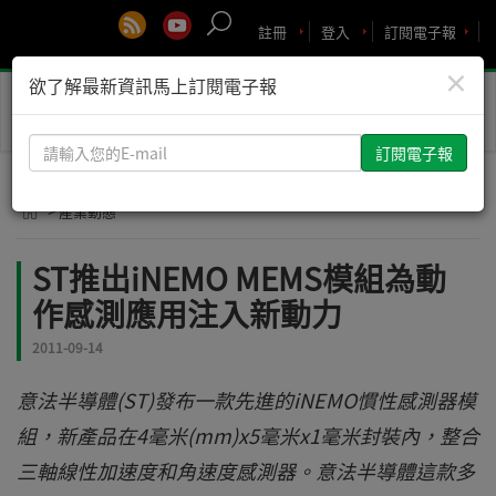
註冊
登入
訂閱電子報
×
欲了解最新資訊馬上訂閱電子報
Toggle
naviga
請
輸
入
> 產業動態
您
的
ST推出iNEMO MEMS模組為動
E-
作感測應用注入新動力
mail
2011-09-14
意法半導體(ST)發布一款先進的iNEMO慣性感測器模
組，新產品在4毫米(mm)x5毫米x1毫米封裝內，整合
三軸線性加速度和角速度感測器。意法半導體這款多