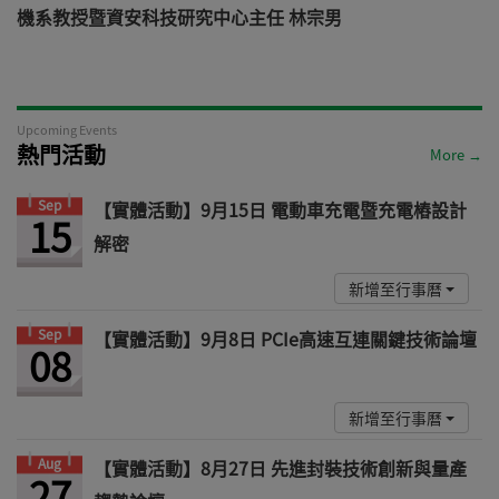
機系教授暨資安科技研究中心主任 林宗男
道
Upcoming Events
熱門活動
More →
Sep
【實體活動】9月15日 電動車充電暨充電樁設計
15
解密
新增至行事曆
Sep
【實體活動】9月8日 PCIe高速互連關鍵技術論壇
08
新增至行事曆
Aug
【實體活動】8月27日 先進封裝技術創新與量產
27