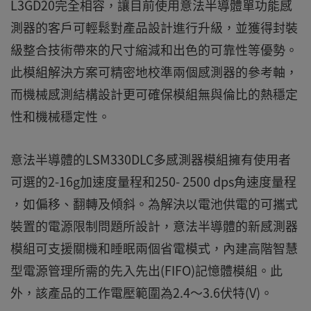
L3GD20完全相容，讓目前使用意法半導體單功能感
測器的客戶可輕鬆對產品設計進行升級，並獲得封裝
級整合技術帶來的尺寸縮減和出色的可靠性等優勢。
此模組解決方案可精密地校準兩個感測器的參考軸，
而機械感測結構設計更可確保模組無與倫比的熱穩定
性和機械穩定性。
意法半導體的LSM330DLC多感測器模組擁有使用者
可選的2-16g加速度量程和250- 2500 dps角速度量程
，如偏移、翻轉及傾斜。為解決以電池供電的可攜式
裝置的電源限制問題所設計，意法半導體的新感測器
模組可支援關機和睡眠兩個省電模式，內建高階智慧
型電源管理所需的先入先出(FIFO)記憶體模組。此
外，該產品的工作電壓範圍為2.4～3.6伏特(V)。