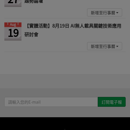
趨勢論壇
新增至行事曆
Aug
【實體活動】8月19日 AI無人載具關鍵技術應用
19
研討會
新增至行事曆
請
輸
入
您
的