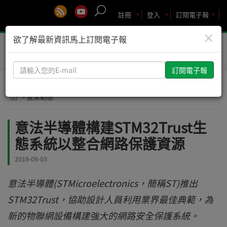
註冊
登入
訂閱電子報
×
欲了解最新資訊馬上訂閱電子報
Toggle
naviga
請
輸
入
> 產業動態
您
的
意法半導體構建STM32Trust生
E-
態系統以整合網路保護資源
mail
2019-09-03
意法半導體(STMicroelectronics，簡稱ST)推出
STM32Trust，協助設計人員利用業界最佳典範，為
新的物聯網設備構建強大的網路安全保護系統。