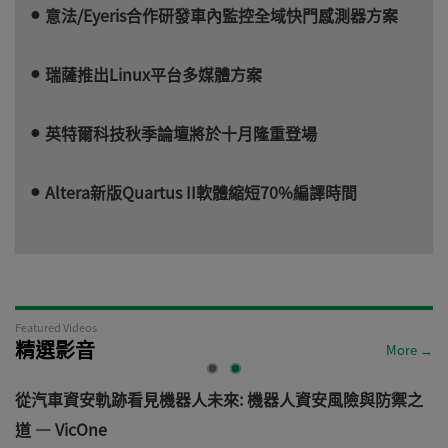
意法/Eyeris合作研發車內監控全域快門感測器方案
瑞薩推出Linux平台多媒體方案
英特爾科技秋季論壇將於十月隆重登場
Altera新版Quartus II軟體縮短70%編譯時間
Featured Videos
精選影音
More →
電
從汽車資安軌跡看見機器人未來: 機器人資安風險與防禦之
道 — VicOne