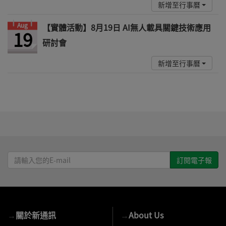
新增至行事曆
Aug
【實體活動】8月19日 AI無人載具關鍵技術應用
19
研討會
新增至行事曆
請
輸
入
您
的
→
關於新通訊
→
About Us
E-