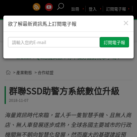
註冊
登入
訂閱電子報
×
欲了解最新資訊馬上訂閱電子報
Toggle
naviga
請
輸
入
🚨2029 PQC危機倒數！你準備好面對衝擊了嗎？
您
的
> 產業動態
> 合作結盟
E-
mail
群聯SSD助警方系統數位升級
2018-11-07
海量資訊時代來臨，當人手一隻智慧手機、且無人商
店、無人車發展逐步成熟，全球各國主要城市的行政
機關無不朝向智慧化發展，然而龐大的基礎建設預