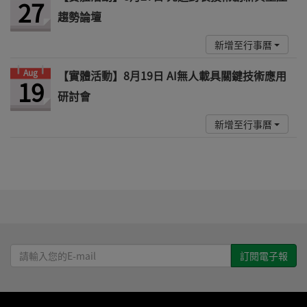
27
趨勢論壇
新增至行事曆
Aug
【實體活動】8月19日 AI無人載具關鍵技術應用
19
研討會
新增至行事曆
請
輸
入
您