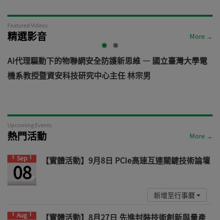
Featured Videos
精選影音
More →
AI代理驅動下的物聯網安全防護新思維 — 國立臺灣大學電
機系教授暨資安科技研究中心主任 林宗男
道
Upcoming Events
熱門活動
More →
Sep
【實體活動】9月8日 PCIe高速互連關鍵技術論壇
08
新增至行事曆
Aug
【實體活動】8月27日 先進封裝技術創新與量產