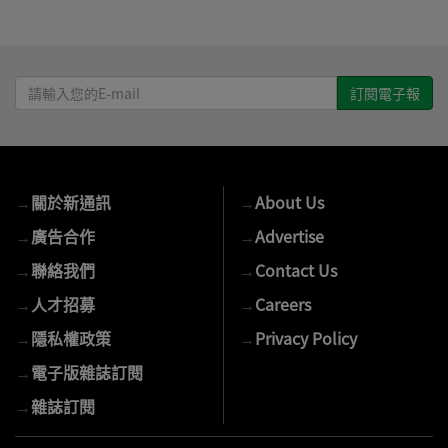
請
輸
入
您
的
→
關於新通訊
→
About Us
E-
mail
→
廣告合作
→
Advertise
→
聯絡我們
→
Contact Us
→
人才招募
→
Careers
→
隱私權政策
→
Privacy Policy
→
電子版雜誌訂閱
→
雜誌訂閱