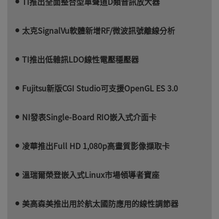
TI推出全面整合型單聲道D類音訊放大器
太克SignalVu軟體新增RF/微波訊號離線分析
TI推出低雜訊LDO線性電壓穩壓器
Fujitsu新版CGI Studio可支援OpenGL ES 3.0
NI發表Single-Board RIO嵌入式介面卡
凌華推出Full HD 1,080p高畫質影像擷取卡
溫瑞爾榮登嵌入式Linux市場領導者寶座
美高森美推出用於航太國防應用的線性調節器