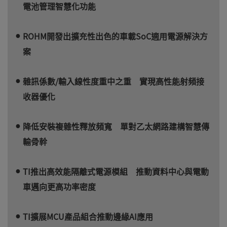
電池管理智慧化功能
ROHM開發出擴充性出色的車載SoC適用電源解決方
案
雜訊係數/輸入線性度重中之重 實現高性能射頻接
收器優化
降低安裝複雜性釋放頻寬 單對乙太網路建構智慧傳
輸骨幹
TI推出高效能隔離式電源模組 推動資料中心與電動
車邁向更高功率密度
TI擴展MCU產品組合推動邊緣AI應用