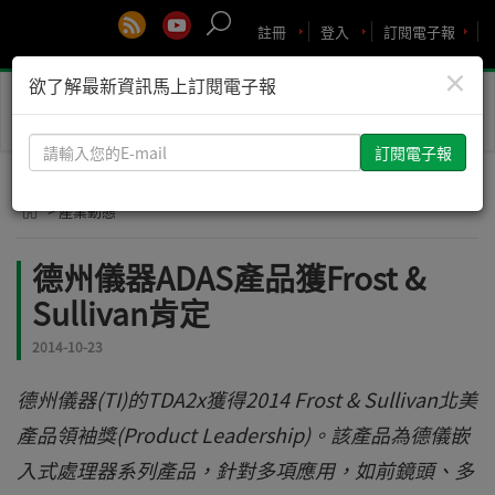
註冊
登入
訂閱電子報
×
欲了解最新資訊馬上訂閱電子報
Toggle
naviga
請
輸
入
> 產業動態
您
的
德州儀器ADAS產品獲Frost &
E-
Sullivan肯定
mail
2014-10-23
德州儀器(TI)的TDA2x獲得2014 Frost & Sullivan北美
產品領袖獎(Product Leadership)。該產品為德儀嵌
入式處理器系列產品，針對多項應用，如前鏡頭、多