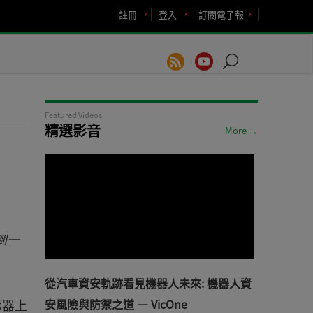
註冊
登入
訂閱電子報
Featured Videos
精選影音
More →
到一
從汽車資安軌跡看見機器人未來: 機器人資
示器上
安風險與防禦之道 — VicOne