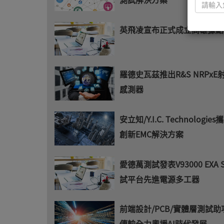
英飛凌宣布正式成立高雄據點
羅德史瓦茲推出R&S NRPxE
感測器
安立知/Y.I.C. Technologie
創新EMC解決方案
愛德萬測試發表V93000 EXA S
試平台先進電源多工器
前端設計/PCB/實體層測試
傳輸全力奧援AI時代發展