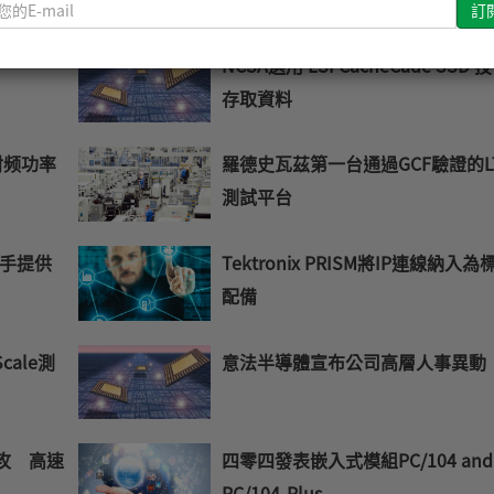
請
輸
入
NCSA選用 LSI CacheCade SSD 
您
存取資料
的
E-
mail
射频功率
羅德史瓦茲第一台通過GCF驗證的L
測試平台
s攜手提供
Tektronix PRISM將IP連線納入為
配備
cale測
意法半導體宣布公司高層人事異動
助攻 高速
四零四發表嵌入式模組PC/104 and
PC/104-Plus