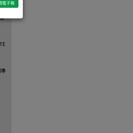
技術
TE
標準