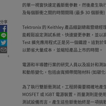
的單一視窗快速定義脈衝參數，然後產生執
及每個脈衝之間的時間間隔 (最多 30 個脈衝)。脈
分享
Tektronix 的 Keithley 產品線副總裁暨總
能輕鬆設定測試系統、快速變更參數，並以高效率
Test 擴充應用程式正是另一個鐵證。這
以節省大量成本，並縮短產品上市的時間。
電源和半導體行業的研究人員以及設計和測
和動態變化，包括由寬頻帶間隙材料 (如碳化矽 (S
為了執行雙脈衝測試，工程師需要精確地產
MOSFET 或 IGBT 電源裝置。而量測則是使用
測試設備而言，產生這些脈衝始終是一項挑戰