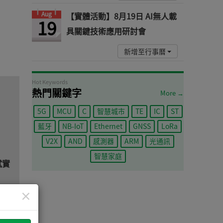
Aug
【實體活動】8月19日 AI無人載
19
具關鍵技術應用研討會
新增至行事曆
Hot Keywords
熱門關鍵字
More →
5G
MCU
C
智慧城市
TE
IC
ST
藍牙
NB-IoT
Ethernet
GNSS
LoRa
V2X
AND
感測器
ARM
光通訊
智慧家庭
測試實
×
工業