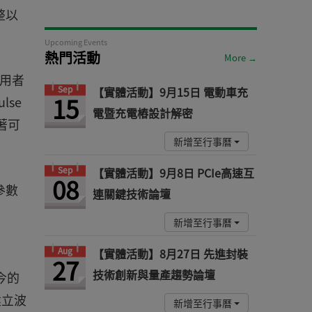
整以
Upcoming Events
熱門活動
More →
使用者
Sep
【實體活動】9月15日 電動車充
15
se
電暨充電樁設計解密
著可
新增至行事曆
Sep
【實體活動】9月8日 PCIe高速互
08
參數
連關鍵技術論壇
新增至行事曆
Aug
【實體活動】8月27日 先進封裝
27
技術創新與量產趨勢論壇
現今的
建立波
新增至行事曆