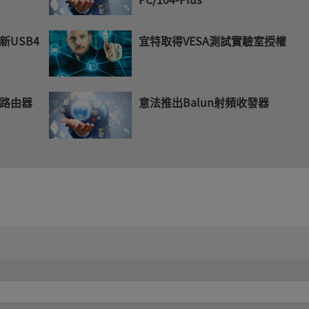
USB4
宜特取得VESA測試實驗室授權
路由器
意法推出Balun射頻收發器