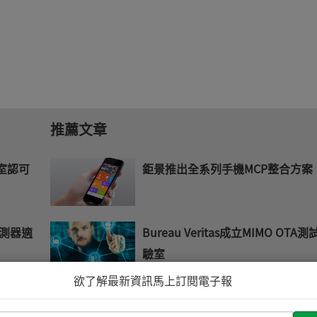
推薦文章
實驗室認可
鉅景推出全系列手機MCP整合方案
感測器適
Bureau Veritas成立MIMO OTA
驗室
欲了解最新資訊馬上訂閱電子報
提供SDV
瑞薩EtherCAT專用通訊SoC用於
自動化遠端I/O