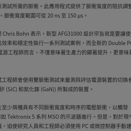
行測試所需的脈衝。此應用程式提供了脈衝寬度的阻抗調
衝寬度範圍可從 20 ns 至 150 µs。
經理 Chris Bohn 表示，新型 AFG31000 設計宗旨就是要讓
和穩定性執行一系列測試案例，而全新的 Double Pul
對於電源工程師而言，不僅意味著生產力的顯著提升，更意味
試工程師會使用雙脈衝測試來量測與評估電源裝置的切換
iC) 和氮化鎵 (GaN)) 所製成的裝置。
生至少兩種具有不同脈衝寬度和時序的電壓脈衝，以觸發
如 Tektronix 5 系列 MSO 的示波器進行。但是，對於
，迫使研究人員和工程師必須使用 PC 或微控制器手動