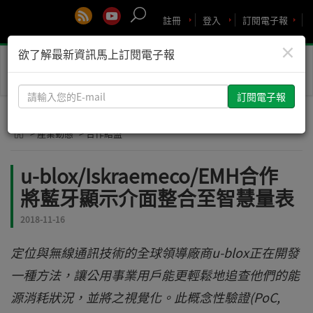
註冊
登入
訂閱電子報
×
欲了解最新資訊馬上訂閱電子報
Toggle
naviga
請
輸
入
> 產業動態
> 合作結盟
您
的
u-blox/Iskraemeco/EMH合作
E-
將藍牙顯示介面整合至智慧量表
mail
2018-11-16
定位與無線通訊技術的全球領導廠商u-blox正在開發
一種方法，讓公用事業用戶能更輕鬆地追查他們的能
源消耗狀況，並將之視覺化。此概念性驗證(PoC,