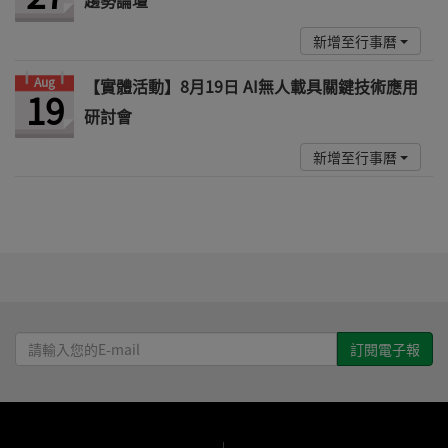
新增至行事曆
Aug
【實體活動】8月19日 AI無人載具關鍵技術應用
19
研討會
新增至行事曆
請
輸
入
您
的